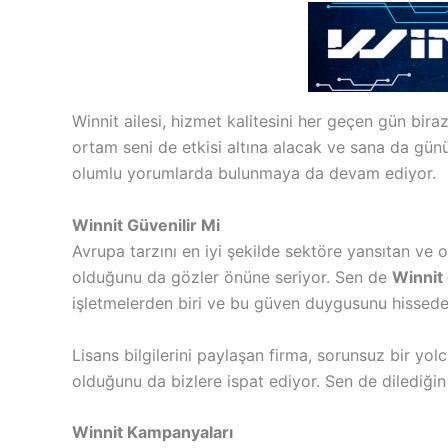
Winnit ailesi, hizmet kalitesini her geçen gün bir
ortam seni de etkisi altına alacak ve sana da gü
olumlu yorumlarda bulunmaya da devam ediyor.
Winnit Güvenilir Mi
Avrupa tarzını en iyi şekilde sektöre yansıtan ve 
olduğunu da gözler önüne seriyor. Sen de
Winnit 
işletmelerden biri ve bu güven duygusunu hissede
Lisans bilgilerini paylaşan firma, sorunsuz bir yo
olduğunu da bizlere ispat ediyor. Sen de dilediği
Winnit Kampanyaları