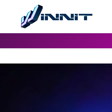
İçeriğe
atla