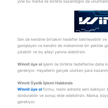
yine bu marka ile birlikte kazandığını da unutmam
Sen de kendine birtakım hedefler belirleyebilir v
genişleyen ve kendini de mükemmel bir şekilde geli
çıkabilir ve bu aileyi yanına alabilirsin.
Winnit üye ol
işlemi ile birlikte hedeflerine dah
gerekiyor. Hayallerin gerçek olurken para kazanm
Winnit Üyelik İşlemi Hakkında
Winnit üye ol
formu, resmi adreste seni bekliyor. 
doldurabilir ve sonuç elde edebilirsin. Marka, bü
gerekiyor.