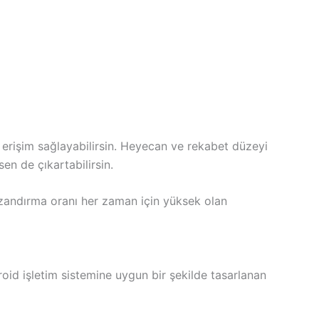
de erişim sağlayabilirsin. Heyecan ve rekabet düzeyi
n de çıkartabilirsin.
Kazandırma oranı her zaman için yüksek olan
roid işletim sistemine uygun bir şekilde tasarlanan