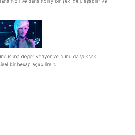
ha hızlı ve daha kolay bir şekilde ulaşabilir ve
oyuncusuna değer veriyor ve bunu da yüksek
el bir hesap açabilirsin.