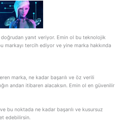
e doğrudan yanıt veriyor. Emin ol bu teknolojik
bu markayı tercih ediyor ve yine marka hakkında
eren marka, ne kadar başarılı ve öz verili
ığın andan itibaren alacaksın. Emin ol en güvenilir
r ve bu noktada ne kadar başarılı ve kusursuz
t edebilirsin.