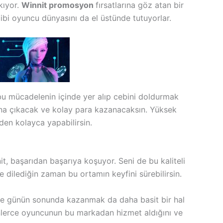
kıyor.
Winnit promosyon
fırsatlarına göz atan bir
ibi oyuncu dünyasını da el üstünde tutuyorlar.
bu mücadelenin içinde yer alıp cebini doldurmak
şına çıkacak ve kolay para kazanacaksın. Yüksek
den kolayca yapabilirsin.
it, başarıdan başarıya koşuyor. Seni de bu kaliteli
 dilediğin zaman bu ortamın keyfini sürebilirsin.
likte günün sonunda kazanmak da daha basit bir hal
 Binlerce oyuncunun bu markadan hizmet aldığını ve