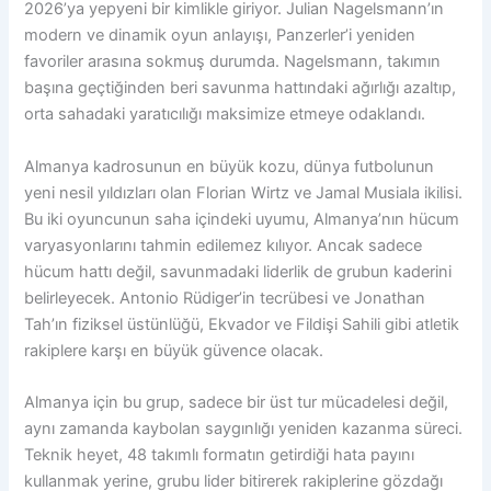
2026’ya yepyeni bir kimlikle giriyor. Julian Nagelsmann’ın
modern ve dinamik oyun anlayışı, Panzerler’i yeniden
favoriler arasına sokmuş durumda. Nagelsmann, takımın
başına geçtiğinden beri savunma hattındaki ağırlığı azaltıp,
orta sahadaki yaratıcılığı maksimize etmeye odaklandı.
Almanya kadrosunun en büyük kozu, dünya futbolunun
yeni nesil yıldızları olan Florian Wirtz ve Jamal Musiala ikilisi.
Bu iki oyuncunun saha içindeki uyumu, Almanya’nın hücum
varyasyonlarını tahmin edilemez kılıyor. Ancak sadece
hücum hattı değil, savunmadaki liderlik de grubun kaderini
belirleyecek. Antonio Rüdiger’in tecrübesi ve Jonathan
Tah’ın fiziksel üstünlüğü, Ekvador ve Fildişi Sahili gibi atletik
rakiplere karşı en büyük güvence olacak.
Almanya için bu grup, sadece bir üst tur mücadelesi değil,
aynı zamanda kaybolan saygınlığı yeniden kazanma süreci.
Teknik heyet, 48 takımlı formatın getirdiği hata payını
kullanmak yerine, grubu lider bitirerek rakiplerine gözdağı