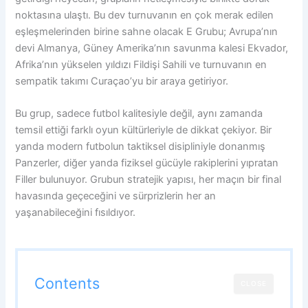
noktasına ulaştı. Bu dev turnuvanın en çok merak edilen
eşleşmelerinden birine sahne olacak E Grubu; Avrupa’nın
devi Almanya, Güney Amerika’nın savunma kalesi Ekvador,
Afrika’nın yükselen yıldızı Fildişi Sahili ve turnuvanın en
sempatik takımı Curaçao’yu bir araya getiriyor.
Bu grup, sadece futbol kalitesiyle değil, aynı zamanda
temsil ettiği farklı oyun kültürleriyle de dikkat çekiyor. Bir
yanda modern futbolun taktiksel disipliniyle donanmış
Panzerler, diğer yanda fiziksel gücüyle rakiplerini yıpratan
Filler bulunuyor. Grubun stratejik yapısı, her maçın bir final
havasında geçeceğini ve sürprizlerin her an
yaşanabileceğini fısıldıyor.
Contents
CLOSE