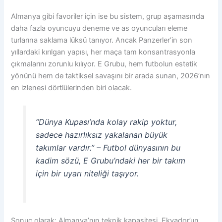
Almanya gibi favoriler için ise bu sistem, grup aşamasında
daha fazla oyuncuyu deneme ve as oyuncuları eleme
turlarına saklama lüksü tanıyor. Ancak Panzerler’in son
yıllardaki kırılgan yapısı, her maça tam konsantrasyonla
çıkmalarını zorunlu kılıyor. E Grubu, hem futbolun estetik
yönünü hem de taktiksel savaşını bir arada sunan, 2026’nın
en izlenesi dörtlülerinden biri olacak.
“Dünya Kupası’nda kolay rakip yoktur,
sadece hazırlıksız yakalanan büyük
takımlar vardır.” – Futbol dünyasının bu
kadim sözü, E Grubu’ndaki her bir takım
için bir uyarı niteliği taşıyor.
Sonuç olarak; Almanya’nın teknik kapasitesi, Ekvador’un