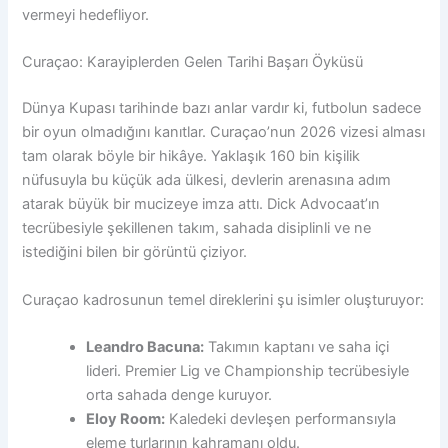
vermeyi hedefliyor.
Curaçao: Karayiplerden Gelen Tarihi Başarı Öyküsü
Dünya Kupası tarihinde bazı anlar vardır ki, futbolun sadece
bir oyun olmadığını kanıtlar. Curaçao’nun 2026 vizesi alması
tam olarak böyle bir hikâye. Yaklaşık 160 bin kişilik
nüfusuyla bu küçük ada ülkesi, devlerin arenasına adım
atarak büyük bir mucizeye imza attı. Dick Advocaat’ın
tecrübesiyle şekillenen takım, sahada disiplinli ve ne
istediğini bilen bir görüntü çiziyor.
Curaçao kadrosunun temel direklerini şu isimler oluşturuyor:
Leandro Bacuna:
Takımın kaptanı ve saha içi
lideri. Premier Lig ve Championship tecrübesiyle
orta sahada denge kuruyor.
Eloy Room:
Kaledeki devleşen performansıyla
eleme turlarının kahramanı oldu.