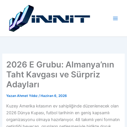
İçeriğe
atla
2026 E Grubu: Almanya’nın
Taht Kavgası ve Sürpriz
Adayları
Yazan
Ahmet Yıldız
/
Haziran 6, 2026
Kuzey Amerika kıtasının ev sahipliğinde düzenlenecek olan
2026 Dünya Kupası, futbol tarihinin en geniş kapsamlı
organizasyonu olmaya hazırlanıyor. 48 takımlı yeni formatın
getirdiği heyecan, grupların netleşmesiyle birlikte doruk