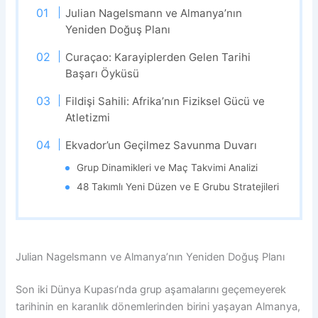
Julian Nagelsmann ve Almanya’nın
Yeniden Doğuş Planı
Curaçao: Karayiplerden Gelen Tarihi
Başarı Öyküsü
Fildişi Sahili: Afrika’nın Fiziksel Gücü ve
Atletizmi
Ekvador’un Geçilmez Savunma Duvarı
Grup Dinamikleri ve Maç Takvimi Analizi
48 Takımlı Yeni Düzen ve E Grubu Stratejileri
Julian Nagelsmann ve Almanya’nın Yeniden Doğuş Planı
Son iki Dünya Kupası’nda grup aşamalarını geçemeyerek
tarihinin en karanlık dönemlerinden birini yaşayan Almanya,