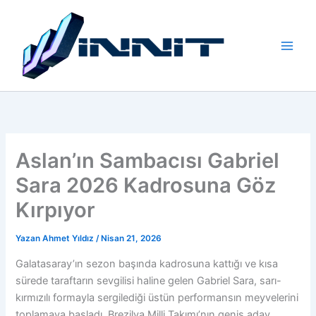
İçeriğe
atla
Aslan’ın Sambacısı Gabriel
Sara 2026 Kadrosuna Göz
Kırpıyor
Yazan
Ahmet Yıldız
/
Nisan 21, 2026
Galatasaray’ın sezon başında kadrosuna kattığı ve kısa
sürede taraftarın sevgilisi haline gelen Gabriel Sara, sarı-
kırmızılı formayla sergilediği üstün performansın meyvelerini
toplamaya başladı. Brezilya Milli Takımı’nın geniş aday