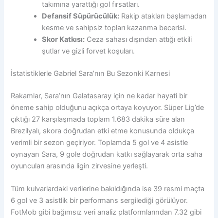
takımına yarattığı gol fırsatları.
Defansif Süpürücülük:
Rakip atakları başlamadan
kesme ve sahipsiz topları kazanma becerisi.
Skor Katkısı:
Ceza sahası dışından attığı etkili
şutlar ve gizli forvet koşuları.
İstatistiklerle Gabriel Sara’nın Bu Sezonki Karnesi
Rakamlar, Sara’nın Galatasaray için ne kadar hayati bir
öneme sahip olduğunu açıkça ortaya koyuyor. Süper Lig’de
çıktığı 27 karşılaşmada toplam 1.683 dakika süre alan
Brezilyalı, skora doğrudan etki etme konusunda oldukça
verimli bir sezon geçiriyor. Toplamda 5 gol ve 4 asistle
oynayan Sara, 9 gole doğrudan katkı sağlayarak orta saha
oyuncuları arasında ligin zirvesine yerleşti.
Tüm kulvarlardaki verilerine bakıldığında ise 39 resmi maçta
6 gol ve 3 asistlik bir performans sergilediği görülüyor.
FotMob gibi bağımsız veri analiz platformlarından 7.32 gibi