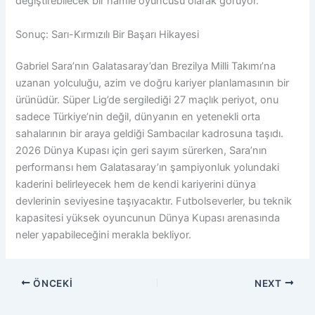
değiştirebilecek bir hamle oyuncusu olarak görüyor.
Sonuç: Sarı-Kırmızılı Bir Başarı Hikayesi
Gabriel Sara’nın Galatasaray’dan Brezilya Milli Takımı’na
uzanan yolculuğu, azim ve doğru kariyer planlamasının bir
ürünüdür. Süper Lig’de sergilediği 27 maçlık periyot, onu
sadece Türkiye’nin değil, dünyanın en yetenekli orta
sahalarının bir araya geldiği Sambacılar kadrosuna taşıdı.
2026 Dünya Kupası için geri sayım sürerken, Sara’nın
performansı hem Galatasaray’ın şampiyonluk yolundaki
kaderini belirleyecek hem de kendi kariyerini dünya
devlerinin seviyesine taşıyacaktır. Futbolseverler, bu teknik
kapasitesi yüksek oyuncunun Dünya Kupası arenasında
neler yapabileceğini merakla bekliyor.
ÖNCEKI
NEXT