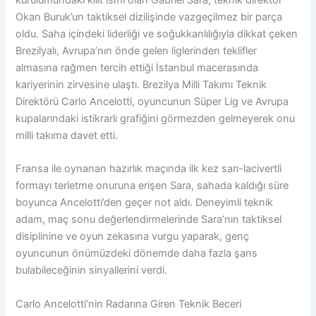
Okan Buruk’un taktiksel dizilişinde vazgeçilmez bir parça
oldu. Saha içindeki liderliği ve soğukkanlılığıyla dikkat çeken
Brezilyalı, Avrupa’nın önde gelen liglerinden teklifler
almasına rağmen tercih ettiği İstanbul macerasında
kariyerinin zirvesine ulaştı. Brezilya Milli Takımı Teknik
Direktörü Carlo Ancelotti, oyuncunun Süper Lig ve Avrupa
kupalarındaki istikrarlı grafiğini görmezden gelmeyerek onu
milli takıma davet etti.
Fransa ile oynanan hazırlık maçında ilk kez sarı-lacivertli
formayı terletme onuruna erişen Sara, sahada kaldığı süre
boyunca Ancelotti’den geçer not aldı. Deneyimli teknik
adam, maç sonu değerlendirmelerinde Sara’nın taktiksel
disiplinine ve oyun zekasına vurgu yaparak, genç
oyuncunun önümüzdeki dönemde daha fazla şans
bulabileceğinin sinyallerini verdi.
Carlo Ancelotti’nin Radarına Giren Teknik Beceri