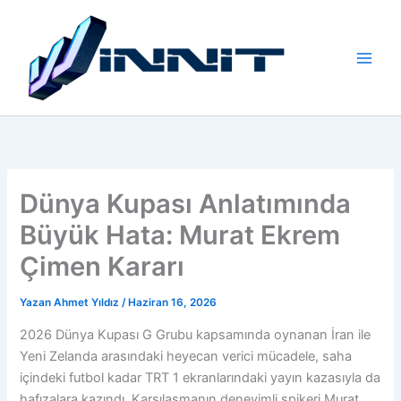
İçeriğe
atla
Dünya Kupası Anlatımında
Büyük Hata: Murat Ekrem
Çimen Kararı
Yazan
Ahmet Yıldız
/
Haziran 16, 2026
2026 Dünya Kupası G Grubu kapsamında oynanan İran ile
Yeni Zelanda arasındaki heyecan verici mücadele, saha
içindeki futbol kadar TRT 1 ekranlarındaki yayın kazasıyla da
hafızalara kazındı. Karşılaşmanın deneyimli spikeri Murat