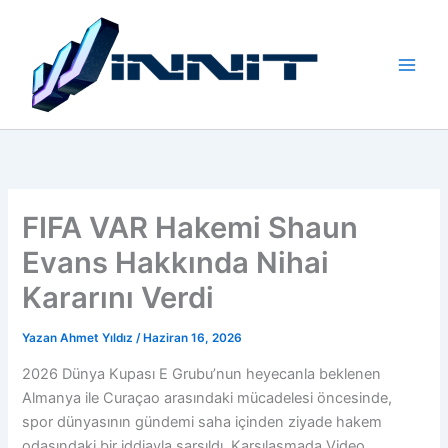
İçeriğe
atla
FIFA VAR Hakemi Shaun
Evans Hakkında Nihai
Kararını Verdi
Yazan
Ahmet Yıldız
/
Haziran 16, 2026
2026 Dünya Kupası E Grubu’nun heyecanla beklenen
Almanya ile Curaçao arasındaki mücadelesi öncesinde,
spor dünyasının gündemi saha içinden ziyade hakem
odasındaki bir iddiayla sarsıldı. Karşılaşmada Video