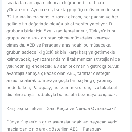
sırada tamamlayan takımlar doğrudan bir üst tura
yükselecek. Ayrıca en iyi sekiz grup üçüncüsünün de son
32 turuna kalma şansı bulacak olması, her puanın ve her
golün altın değerinde olduğu bir atmosfer yaratıyor. D
grubunu bizler için özel kılan temel unsur, Türkiye’nin bu
grupta yer alarak gruptan çıkma mücadelesi verecek
olmasıdır. ABD ve Paraguay arasındaki bu müsabaka,
grubun sadece iki güçlü ekibini karşı karşıya getirmekle
kalmayacak, aynı zamanda milli takımımızın stratejisini de
yakından ilgilendirecek. Ev sahibi olmanın getirdiği büyük
avantajla sahaya çıkacak olan ABD, taraftar desteğini
arkasına alarak turnuvaya güçlü bir başlangıç yapmayı
hedeflerken; Paraguay, her zamanki dirençli ve taktiksel
disipline dayalı futboluyla bu hesabı bozmaya çalışacak.
Karşılaşma Takvimi: Saat Kaçta ve Nerede Oynanacak?
Dünya Kupası’nın grup aşamalarındaki en heyecan verici
maçlardan biri olarak gösterilen ABD – Paraguay