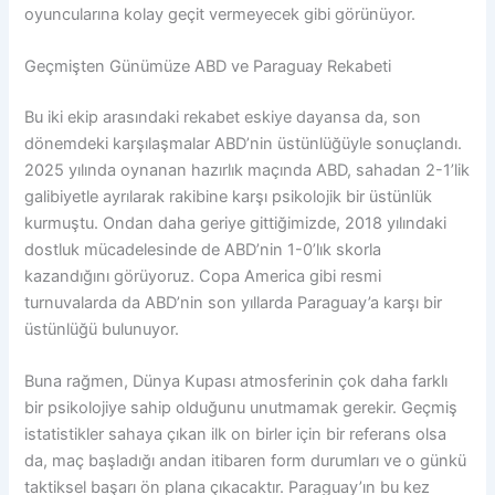
oyuncularına kolay geçit vermeyecek gibi görünüyor.
Geçmişten Günümüze ABD ve Paraguay Rekabeti
Bu iki ekip arasındaki rekabet eskiye dayansa da, son
dönemdeki karşılaşmalar ABD’nin üstünlüğüyle sonuçlandı.
2025 yılında oynanan hazırlık maçında ABD, sahadan 2-1’lik
galibiyetle ayrılarak rakibine karşı psikolojik bir üstünlük
kurmuştu. Ondan daha geriye gittiğimizde, 2018 yılındaki
dostluk mücadelesinde de ABD’nin 1-0’lık skorla
kazandığını görüyoruz. Copa America gibi resmi
turnuvalarda da ABD’nin son yıllarda Paraguay’a karşı bir
üstünlüğü bulunuyor.
Buna rağmen, Dünya Kupası atmosferinin çok daha farklı
bir psikolojiye sahip olduğunu unutmamak gerekir. Geçmiş
istatistikler sahaya çıkan ilk on birler için bir referans olsa
da, maç başladığı andan itibaren form durumları ve o günkü
taktiksel başarı ön plana çıkacaktır. Paraguay’ın bu kez