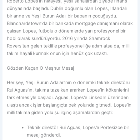
Roberto Lopes’in hikâyesi, yeşil sahalardan ziyade finans
dünyasında başladı. Dublin doğumlu olan Lopes, İrlandalı
bir anne ve Yeşil Burun Adalı bir babanın çocuğuydu.
Blanchardstown’da bir bankada mortgage danışmanı olarak
çalışan Lopes, futbolu o dönemlerde yarı profesyonel bir
hobi olarak sürdürüyordu. 2016 yılında Shamrock
Rovers’tan gelen teklifle profesyonelliğe adım atsa da, milli
takım hayali kurmak onun için henüz çok uzaktı.
Gözden Kaçan O Meşhur Mesaj
Her şey, Yeşil Burun Adaları’nın o dönemki teknik direktörü
Rui Aguas’ın, takıma taze kan ararken Lopes’in kökenlerini
fark etmesiyle başladı. Aguas, Lopes’e LinkedIn üzerinden
ulaştı ancak işler başlangıçta pek yolunda gitmedi. Lopes’in
milli takıma giden yolu şu ilginç aşamalardan geçti:
Teknik direktör Rui Aguas, Lopes’e Portekizce bir
mesaj gönderdi.