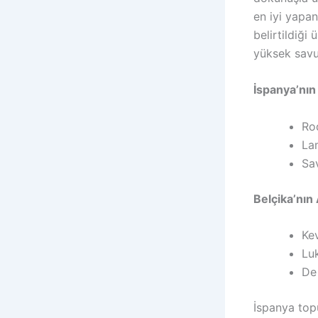
en iyi yapan
belirtildiği
yüksek savun
İspanya’nın
Rod
Lam
Sav
Belçika’nın
Ke
Luk
De 
İspanya topu