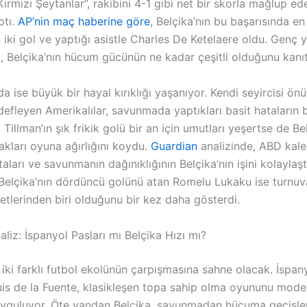
Kırmızı Şeytanlar”, rakibini 4-1 gibi net bir skorla mağlup e
ptı.
AP’nin maç haberine göre
, Belçika’nın bu başarısında e
ğı iki gol ve yaptığı asistle Charles De Ketelaere oldu. Genç y
, Belçika’nın hücum gücünün ne kadar çeşitli olduğunu kanıt
a ise büyük bir hayal kırıklığı yaşanıyor. Kendi seyircisi ön
efleyen Amerikalılar, savunmada yaptıkları basit hataların b
 Tillman’ın şık frikik golü bir an için umutları yeşertse de Be
akları oyuna ağırlığını koydu.
Guardian
analizinde, ABD kale
taları ve savunmanın dağınıklığının Belçika’nın işini kolaylaşt
 Belçika’nın dördüncü golünü atan Romelu Lukaku ise turnuv
etlerinden biri olduğunu bir kez daha gösterdi.
aliz: İspanyol Pasları mı Belçika Hızı mı?
iki farklı futbol ekolünün çarpışmasına sahne olacak. İspan
uis de la Fuente, klasikleşen topa sahip olma oyununu mode
yguluyor. Öte yandan Belçika, savunmadan hücuma geçişle