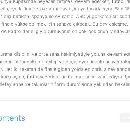
ünya Kupası’nda heyecan fırtınası devam ederken, futbol d
ücü çeyrek finalde kozlarını paylaşmaya hazırlanıyor. Son 1
af dışı bırakan İspanya ile ev sahibi ABD’yi görkemli bir sko
ı finale yükselebilmek için sahaya çıkacak. Bu dev eşleşme,
 de kadro derinliğiyle turnuvanın en çok beklenen randevula
vunma disiplini ve orta saha hakimiyetiyle yoluna devam ed
hücum hattındaki bitiriciliği ve geçiş oyunundaki hızıyla raki
r. Her iki takımın da finale giden yolda en zorlu sınavlarında
karşılaşma, futbolseverlere unutulmaz anlar vaat ediyor. Şi
detaylarına ve takımların form durumlarına yakından bakalı
ontents
CLO