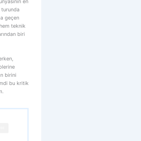
ünyasının en
6 turunda
rla geçen
 hem teknik
rından biri
erken,
plerine
n birini
mdi bu kritik
m.
SE