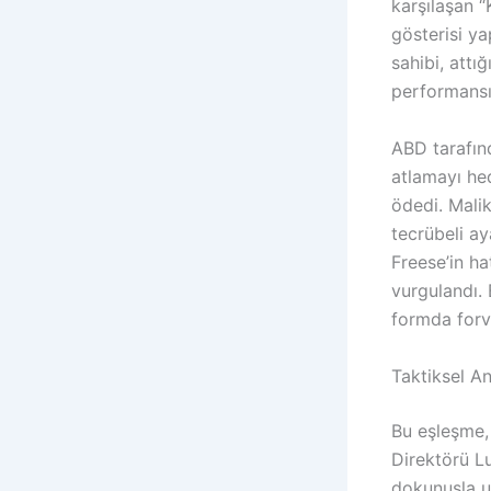
karşılaşan “
gösterisi ya
sahibi, attı
performansı
ABD tarafınd
atlamayı hed
ödedi. Malik
tecrübeli ay
Freese’in ha
vurgulandı.
formda forv
Taktiksel An
Bu eşleşme, 
Direktörü L
dokunuşla u