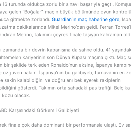
 16 turunda oldukça zorlu bir sınavı başarıyla geçti. Komşu
arşıya gelen “Boğalar”, maçın büyük bölümünde oyun kontrolü
nuca gitmekte zorlandı.
Guardian’ın maç haberine göre
, İsp
uzatma dakikalarında Mikel Merino’dan geldi. Ferran Torres’i
andıran Merino, takımını çeyrek finale taşıyan kahraman old
ı zamanda bir devrin kapanışına da sahne oldu. 41 yaşındak
htemelen kariyerinin son Dünya Kupası maçına çıktı. Maç 
n bir şekilde terk eden Ronaldo’nun aksine, İspanya kampı
e özgüven hakim. İspanya’nın bu galibiyeti, turnuvanın en zo
le sakin kalabildiğini ve doğru anı bekleyerek rakiplerini
ildiğini gösterdi. Takımın orta sahadaki pas trafiği, Belçika
 kozu olacak.
ABD Karşısındaki Görkemli Galibiyeti
rek finale çok daha dominant bir performansla ulaştı. Ev sa