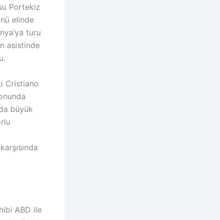
su Portekiz
nü elinde
anya’ya turu
n asistinde
u.
i Cristiano
sonunda
nda büyük
rlu
 karşısında
hibi ABD ile