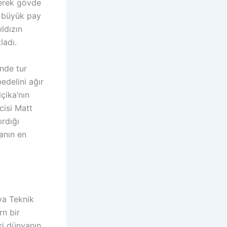
derek gövde
n büyük pay
ıldızın
ladı.
ünde tur
edelini ağır
lçika’nın
cisi Matt
ırdığı
anın en
ya Teknik
rn bir
ri dünyanın