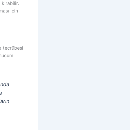
kırabilir.
ması için
a tecrübesi
 hücum
anda
a
arın