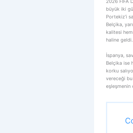
2026 FIFA D
büyük iki g
Portekiz’i s
Belçika, yar
kalitesi hem
haline geldi.
İspanya, sa
Belçika ise 
korku salıyo
vereceği bu 
eşleşmenin 
C