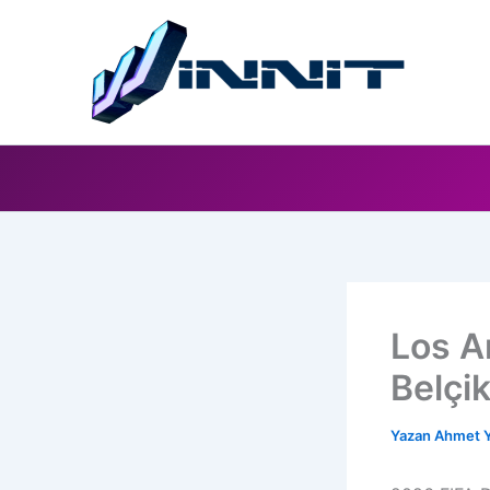
İçeriğe
atla
Los A
Belçi
Yazan
Ahmet Y