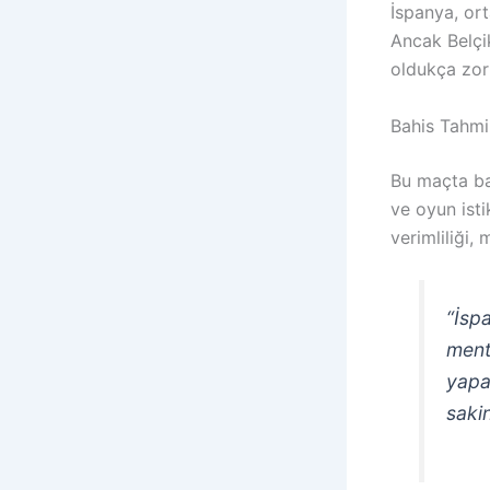
İspanya, ort
Ancak Belçi
oldukça zor 
Bahis Tahmi
Bu maçta bah
ve oyun ist
verimliliği,
“İsp
ment
yapa
sakin