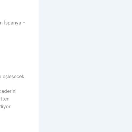
an İspanya –
e eşleşecek.
kaderini
etten
diyor.