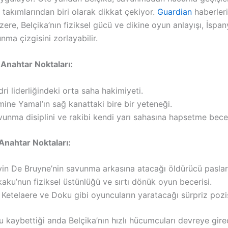
 takımlarından biri olarak dikkat çekiyor.
Guardian
haberler
 üzere, Belçika’nın fiziksel gücü ve dikine oyun anlayışı, İspan
ma çizgisini zorlayabilir.
 Anahtar Noktaları:
ri liderliğindeki orta saha hakimiyeti.
ine Yamal’ın sağ kanattaki bire bir yeteneği.
unma disiplini ve rakibi kendi yarı sahasına hapsetme becer
 Anahtar Noktaları:
vin De Bruyne’nin savunma arkasına atacağı öldürücü paslar
aku’nun fiziksel üstünlüğü ve sırtı dönük oyun becerisi.
Ketelaere ve Doku gibi oyuncuların yaratacağı sürpriz pozi
 kaybettiği anda Belçika’nın hızlı hücumcuları devreye gire