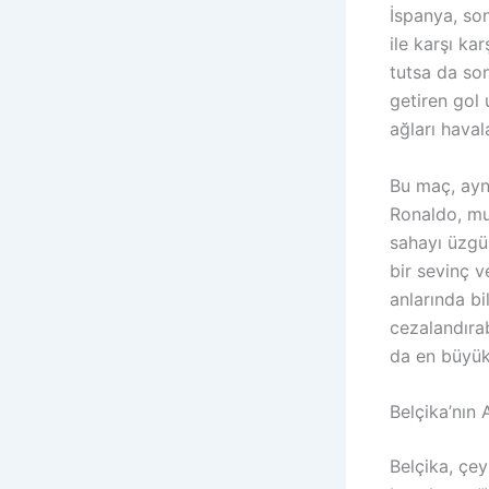
İspanya, son
ile karşı k
tutsa da so
getiren gol 
ağları haval
Bu maç, ayn
Ronaldo, mu
sahayı üzgü
bir sevinç v
anlarında bi
cezalandırab
da en büyük
Belçika’nın 
Belçika, çey