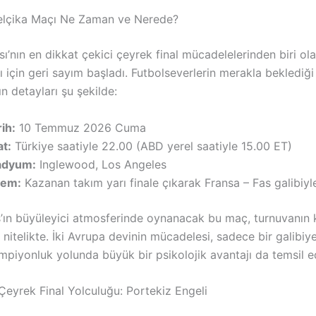
elçika Maçı Ne Zaman ve Nerede?
’nın en dikkat çekici çeyrek final mücadelelerinden biri ol
 için geri sayım başladı. Futbolseverlerin merakla beklediği
n detayları şu şekilde:
ih:
10 Temmuz 2026 Cuma
at:
Türkiye saatiyle 22.00 (ABD yerel saatiyle 15.00 ET)
adyum:
Inglewood, Los Angeles
em:
Kazanan takım yarı finale çıkarak Fransa – Fas galibiyl
’ın büyüleyici atmosferinde oynanacak bu maç, turnuvanın 
 nitelikte. İki Avrupa devinin mücadelesi, sadece bir galibiy
ampiyonluk yolunda büyük bir psikolojik avantajı da temsil e
Çeyrek Final Yolculuğu: Portekiz Engeli