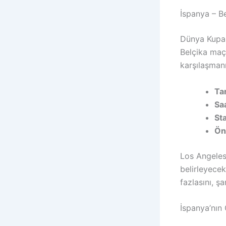
İspanya – B
Dünya Kupası
Belçika maçı
karşılaşmanı
Tar
Sa
St
Ön
Los Angeles
belirleyecek
fazlasını, ş
İspanya’nın 