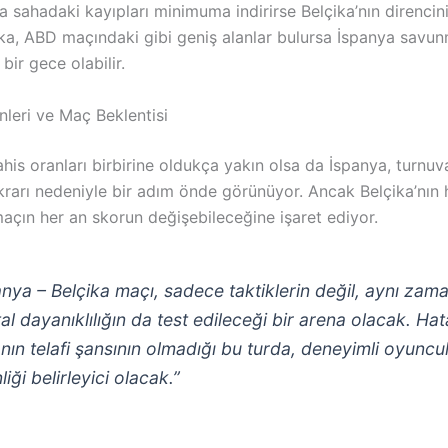
a sahadaki kayıpları minimuma indirirse Belçika’nın direncini 
ka, ABD maçındaki gibi geniş alanlar bulursa İspanya savun
bir gece olabilir.
nleri ve Maç Beklentisi
is oranları birbirine oldukça yakın olsa da İspanya, turnuv
ikrarı nedeniyle bir adım önde görünüyor. Ancak Belçika’nın
 maçın her an skorun değişebileceğine işaret ediyor.
anya – Belçika maçı, sadece taktiklerin değil, aynı zam
al dayanıklılığın da test edileceği bir arena olacak. Hat
nın telafi şansının olmadığı bu turda, deneyimli oyuncul
liği belirleyici olacak.”