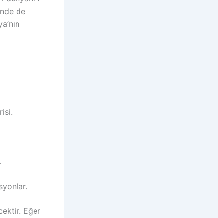
inde de
ya’nın
isi.
.
syonlar.
cektir. Eğer