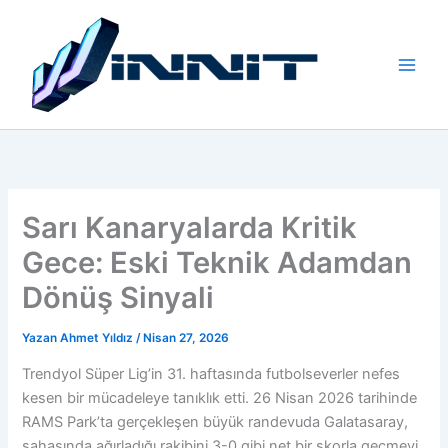
İçeriğe
atla
Sarı Kanaryalarda Kritik
Gece: Eski Teknik Adamdan
Dönüş Sinyali
Yazan
Ahmet Yıldız
/
Nisan 27, 2026
Trendyol Süper Lig’in 31. haftasında futbolseverler nefes
kesen bir mücadeleye tanıklık etti. 26 Nisan 2026 tarihinde
RAMS Park’ta gerçekleşen büyük randevuda Galatasaray,
sahasında ağırladığı rakibini 3-0 gibi net bir skorla geçmeyi