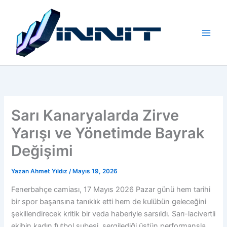
İçeriğe
atla
Sarı Kanaryalarda Zirve
Yarışı ve Yönetimde Bayrak
Değişimi
Yazan
Ahmet Yıldız
/
Mayıs 19, 2026
Fenerbahçe camiası, 17 Mayıs 2026 Pazar günü hem tarihi
bir spor başarısına tanıklık etti hem de kulübün geleceğini
şekillendirecek kritik bir veda haberiyle sarsıldı. Sarı-lacivertli
ekibin kadın futbol şubesi, sergilediği üstün performansla