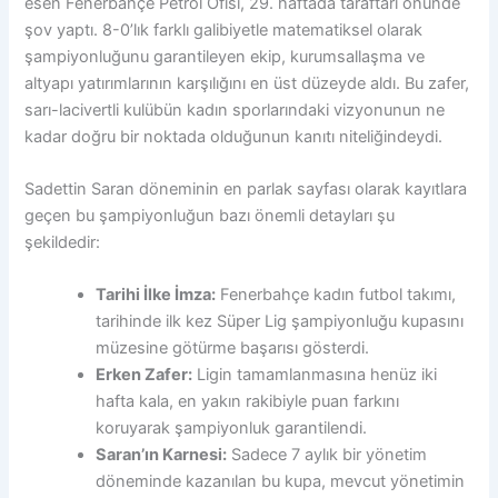
esen Fenerbahçe Petrol Ofisi, 29. haftada taraftarı önünde
şov yaptı. 8-0’lık farklı galibiyetle matematiksel olarak
şampiyonluğunu garantileyen ekip, kurumsallaşma ve
altyapı yatırımlarının karşılığını en üst düzeyde aldı. Bu zafer,
sarı-lacivertli kulübün kadın sporlarındaki vizyonunun ne
kadar doğru bir noktada olduğunun kanıtı niteliğindeydi.
Sadettin Saran döneminin en parlak sayfası olarak kayıtlara
geçen bu şampiyonluğun bazı önemli detayları şu
şekildedir:
Tarihi İlke İmza:
Fenerbahçe kadın futbol takımı,
tarihinde ilk kez Süper Lig şampiyonluğu kupasını
müzesine götürme başarısı gösterdi.
Erken Zafer:
Ligin tamamlanmasına henüz iki
hafta kala, en yakın rakibiyle puan farkını
koruyarak şampiyonluk garantilendi.
Saran’ın Karnesi:
Sadece 7 aylık bir yönetim
döneminde kazanılan bu kupa, mevcut yönetimin