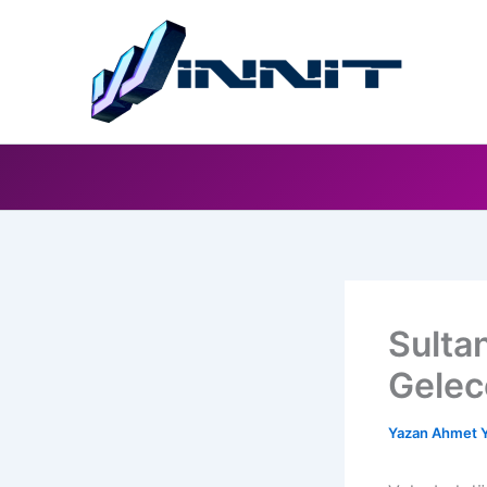
İçeriğe
atla
Sulta
Gelec
Yazan
Ahmet Y