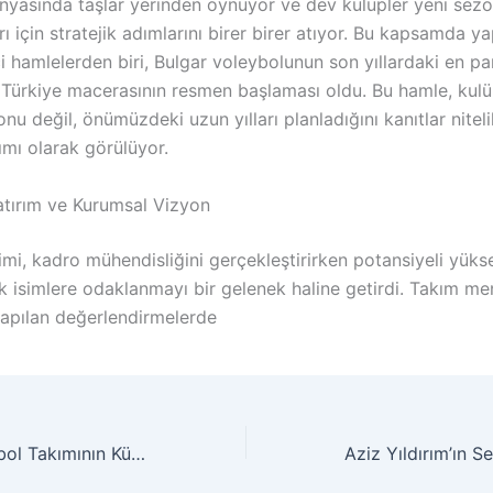
nyasında taşlar yerinden oynuyor ve dev kulüpler yeni sez
ı için stratejik adımlarını birer birer atıyor. Bu kapsamda ya
i hamlelerden biri, Bulgar voleybolunun son yıllardaki en pa
 Türkiye macerasının resmen başlaması oldu. Bu hamle, kul
u değil, önümüzdeki uzun yılları planladığını kanıtlar niteli
ımı olarak görülüyor.
tırım ve Kurumsal Vizyon
mi, kadro mühendisliğini gerçekleştirirken potansiyeli yüks
k isimlere odaklanmayı bir gelenek haline getirdi. Takım me
yapılan değerlendirmelerde
Erkek Milli Voleybol Takımının Küresel Turnuva Maratonu