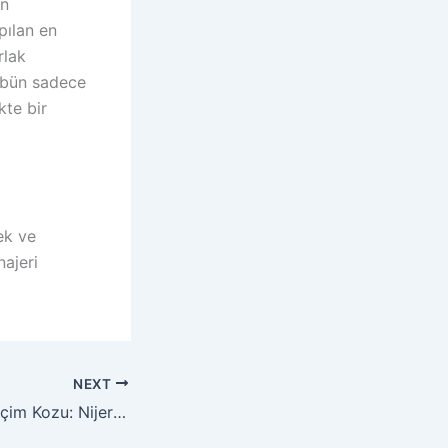
on
pılan en
rlak
übün sadece
kte bir
ek ve
najeri
NEXT
Aziz Yıldırım’ın Seçim Kozu: Nijeryalı Dev Bassey