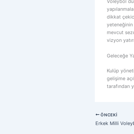
Voleybol dü
yapılanmalar
dikkat çekic
yeteneğinin
mevcut sezon
vizyon yatır
Geleceğe Ya
Kulüp yöneti
gelişime açı
tarafından 
ÖNCEKI