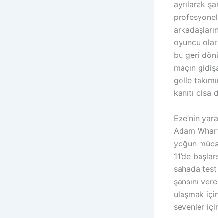
ayrılarak ş
profesyonel 
arkadaşların
oyuncu olara
bu geri dön
maçın gidişa
golle takımı
kanıtı olsa
Eze’nin yara
Adam Wharto
yoğun mücad
11’de başlar
sahada test
şansını vere
ulaşmak için
sevenler içi