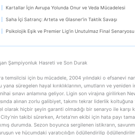
Kartallar İçin Avrupa Yolunda Onur ve Veda Mücadelesi
Saha İçi Satranç: Arteta ve Glasner’in Taktik Savaşı
Psikolojik Eşik ve Premier Lig’in Unutulmaz Final Senaryosu
 Aşan Şampiyonluk Hasreti ve Son Durak
a temsilcisi için bu mücadele, 2004 yılındaki o efsanevi n
yana süregelen hayal kırıklıklarının, umutların ve yeniden i
 nihai sınavı anlamına geliyor. Ligin son virajına girilirken N
sında alınan zorlu galibiyet, takımı tekrar liderlik koltuğuna 
 olarak hiçbir şeyin garanti olmadığı bir senaryo ile karşı k
ity’nin takibi sürerken, Arteta’nın ekibi için hata payı ta
kmış durumda. Sezon boyunca sergilenen istikrarın, savun
ruşun ve hücumdaki yaratıcılığın ödüllendirilip ödüllendiril