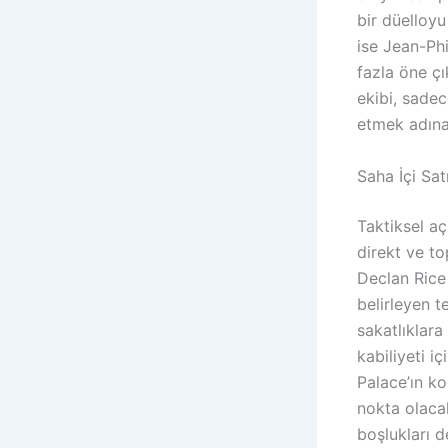
bir düelloyu
ise Jean-Phi
fazla öne çı
ekibi, sadec
etmek adına
Saha İçi Sat
Taktiksel aç
direkt ve t
Declan Rice
belirleyen 
sakatlıklar
kabiliyeti i
Palace’ın ko
nokta olaca
boşlukları d