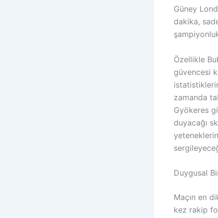
Güney Londra
dakika, sade
şampiyonluk
Özellikle B
güvencesi k
istatistikle
zamanda takı
Gyökeres gibi
duyacağı sk
yetenekleri
sergileyeceğ
Duygusal Bi
Maçın en dik
kez rakip f