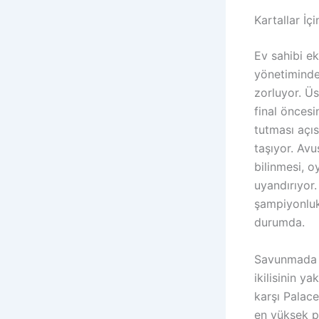
Kartallar İ
Ev sahibi e
yönetiminde
zorluyor. Üs
final öncesi
tutması açıs
taşıyor. Av
bilinmesi, 
uyandırıyor.
şampiyonluk
durumda.
Savunmada M
ikilisinin y
karşı Palac
en yüksek pu