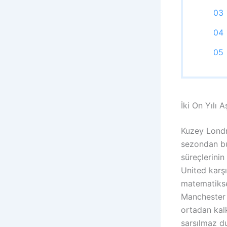
İki On Yılı
Kuzey Londr
sezondan bu 
süreçlerinin
United karşı
matematiksel
Manchester C
ortadan kal
sarsılmaz du