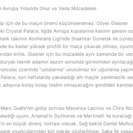
çin Avrupa Yolunda Onur ve Veda Mücadelesi
kip için de bu maçın önemi küçümsenemez. Oliver Glasner
ki Crystal Palace, ligde Avrupa kupalarına katılım şansını s
telik takımın Konferans Ligi’nde Shakhtar Donetsk ile oynay
nde bu kadar yüksek profilli bir maça çıkacak olması, oyuncu
ından kritik. Glasner için bu mücadele aynı zamanda bir veda
usturyalı teknik adamın sezon sonunda görevinden ayrılacağ
oyuncular üzerinde “ustalarına” unutulmaz bir uğurlama yapm
 Palace, son haftalarda yakaladığı altı maçlık yenilmezlik ser
 adayına kolay kolay teslim olmayacağını şimdiden kanıtla
arc Guéhi’nin gidişi sonrası Maxence Lacroix ve Chris Ri
akaladığı uyum, Arsenal’in Gyökeres ve Martinelli ile kuracağ
e’ın en büyük direnç noktası olacak. Sağ bekte Daniel Muño
anlı oyuncularından biri olarak gösterilmesi, Saka ile yaşa