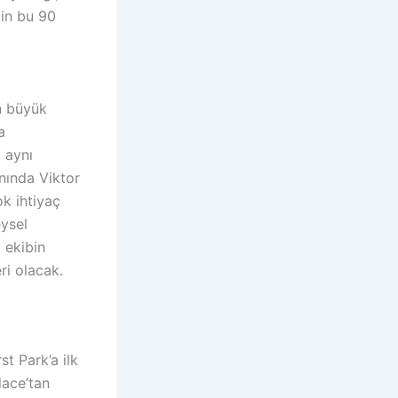
çin bu 90
n büyük
a
, aynı
nında Viktor
ok ihtiyaç
eysel
 ekibin
ri olacak.
t Park’a ilk
lace’tan