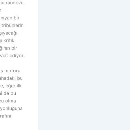
 bu randevu,
m
nıyan bir
 tribünlerin
şıyacağı,
 kritik
ının bir
aat ediyor.
çiş motoru
ahadaki bu
, eğer ilk
ni de bu
cu olma
piyonluğuna
rafını