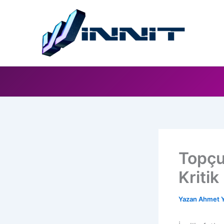
İçeriğe
atla
Topçu
Kritik
Yazan
Ahmet Y