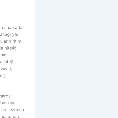
on ana kadar
acağı yarı
ların ritim
 niteliği
ının
a isteği
isiyle,
mış
chards
ı baskıya
z’un sezonun
yacağı bire