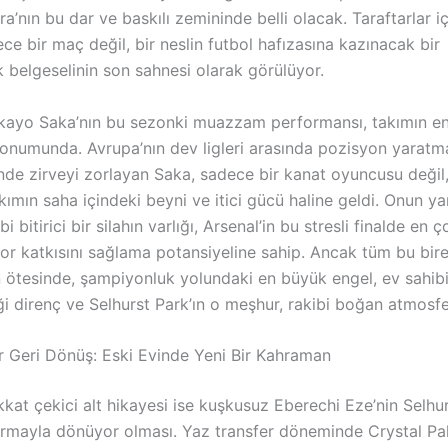
’nın bu dar ve baskılı zemininde belli olacak. Taraftarlar i
ce bir maç değil, bir neslin futbol hafızasına kazınacak bir
 belgeselinin son sahnesi olarak görülüyor.
ukayo Saka’nın bu sezonki muazzam performansı, takımın e
onumunda. Avrupa’nın dev ligleri arasında pozisyon yaratm
rinde zirveyi zorlayan Saka, sadece bir kanat oyuncusu değil
mın saha içindeki beyni ve itici gücü haline geldi. Onun ya
 bitirici bir silahın varlığı, Arsenal’in bu stresli finalde en ç
or katkısını sağlama potansiyeline sahip. Ancak tüm bu bir
n ötesinde, şampiyonluk yolundaki en büyük engel, ev sahibi
i direnç ve Selhurst Park’ın o meşhur, rakibi boğan atmosfe
r Geri Dönüş: Eski Evinde Yeni Bir Kahraman
kat çekici alt hikayesi ise kuşkusuz Eberechi Eze’nin Selhurs
ormayla dönüyor olması. Yaz transfer döneminde Crystal Pa