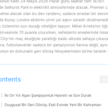
olunun kalbi 24 Mayıs 2026 Pazar günü saatler tam 18.00’i
e Selhurst Park’ın elektrikli atmosferinde atacak. Premier Li
ahne alacak olan bu dev randevu, sadece sıradan bir sezon f
 Kuzey Londra ekibinin yirmi yılı aşkın süredir dindiremedi
özleminin son durağı niteliğini taşıyor. Mikel Arteta’nın öğre
irvesinde 70 puanla otururken, nefeslerini enselerinde hisset
ity’nin maç eksiğiyle yarattığı baskı altında sahaya çıkacak
ra, futbolseverler sadece bir şampiyonun ilanına değil, ay
lun en dokunaklı geri dönüş hikayelerinden birine tanıklık 
ontents
CLO
İki On Yılı Aşan Şampiyonluk Hasreti ve Son Durak
Duygusal Bir Geri Dönüş: Eski Evinde Yeni Bir Kahraman