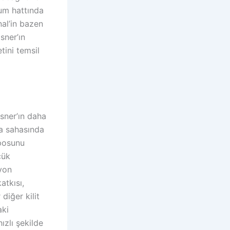
cum hattında
nal’in bazen
sner’ın
tini temsil
asner’ın daha
ta sahasında
mposunu
çük
yon
atkısı,
diğer kilit
aki
ızlı şekilde