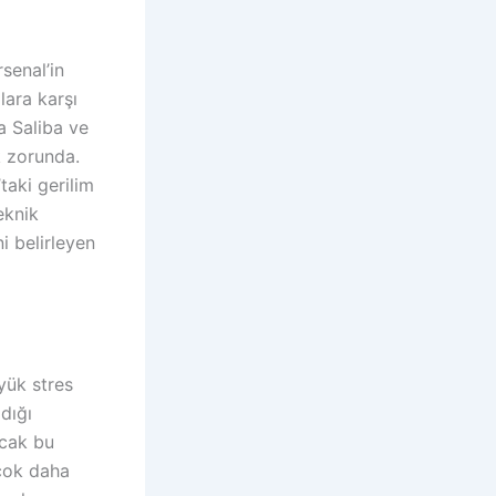
senal’in
lara karşı
a Saliba ve
k zorunda.
taki gerilim
eknik
i belirleyen
yük stres
adığı
ncak bu
 çok daha