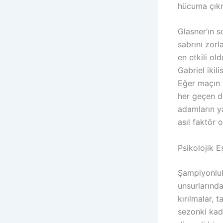
hücuma çıkm
Glasner’ın s
sabrını zorl
en etkili ol
Gabriel ikil
Eğer maçın i
her geçen da
adamların y
asıl faktör ol
Psikolojik 
Şampiyonluk
unsurlarında
kırılmalar, 
sezonki kadr