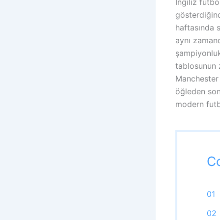
İngiliz futb
gösterdiğind
haftasında s
aynı zamanda
şampiyonluk 
tablosunun z
Manchester C
öğleden son
modern futbo
C