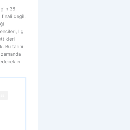
g’in 38.
inali değil,
ği
ncileri, lig
tikleri
. Bu tarihi
nı zamanda
edecekler.
SE