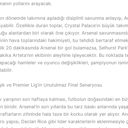
anın yollarını arayacak.
on dönemde takımına aşıladığı disiplinli savunma anlayışı, Ar
ayabilir. Özellikle duran toplar, Crystal Palace’ın büyük takım
duğu alanlardan biri olarak öne çıkıyor. Arsenal savunmasınd
isinin hava toplarındaki hakimiyeti, bu tehdidi bertaraf etme
lk 20 dakikasında Arsenal bir gol bulamazsa, Selhurst Park’
kika Arteta’nın ekibinin aleyhine işleyecektir. Bu noktada t
apacağı hamleler ve oyuncu değişiklikleri, şampiyonun ismin
abilir.
Eşik ve Premier Lig’in Unutulmaz Final Senaryosu
 yarışının son haftaya kalması, futbolun doğasındaki en bü
n biridir. Arsenal’in son yıllarda bu tarz baskı anlarında yaş
taraftarların zihninde hala taze bir korku olarak yer alıyor. A
o yapısı, Declan Rice gibi lider karakterlerin eklenmesiyle