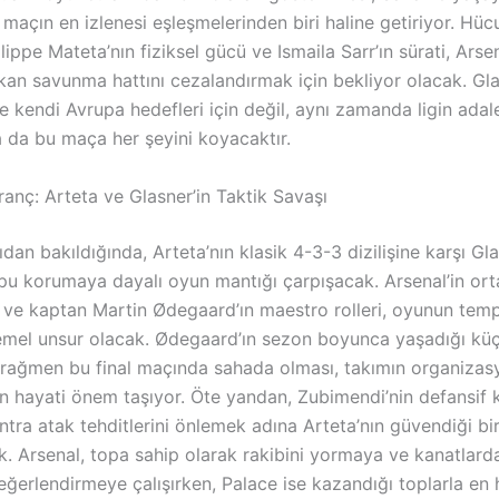
 maçın en izlenesi eşleşmelerinden biri haline getiriyor. Hü
lippe Mateta’nın fiziksel gücü ve Ismaila Sarr’ın sürati, Arse
kan savunma hattını cezalandırmak için bekliyor olacak. Gla
e kendi Avrupa hedefleri için değil, aynı zamanda ligin adale
 da bu maça her şeyini koyacaktır.
ranç: Arteta ve Glasner’in Taktik Savaşı
ıdan bakıldığında, Arteta’nın klasik 4-3-3 dizilişine karşı Gl
opu korumaya dayalı oyun mantığı çarpışacak. Arsenal’in or
 ve kaptan Martin Ødegaard’ın maestro rolleri, oyunun te
temel unsur olacak. Ødegaard’ın sezon boyunca yaşadığı kü
a rağmen bu final maçında sahada olması, takımın organizas
çin hayati önem taşıyor. Öte yandan, Zubimendi’nin defansif k
ntra atak tehditlerini önlemek adına Arteta’nın güvendiği bir 
k. Arsenal, topa sahip olarak rakibini yormaya ve kanatlard
eğerlendirmeye çalışırken, Palace ise kazandığı toplarla en h