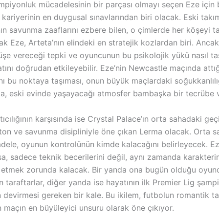
ampiyonluk mücadelesinin bir parçası olmayı seçen Eze için
kariyerinin en duygusal sınavlarından biri olacak. Eski takı
ın savunma zaaflarını ezbere bilen, o çimlerde her köşeyi ta
k Eze, Arteta’nın elindeki en stratejik kozlardan biri. Ancak
üşe vereceği tepki ve oyuncunun bu psikolojik yükü nasıl ta
tını doğrudan etkileyebilir. Eze’nin Newcastle maçında attığı
nı bu noktaya taşıması, onun büyük maçlardaki soğukkanlılığ
 da, eski evinde yaşayacağı atmosfer bambaşka bir tecrübe v
tıcılığının karşısında ise Crystal Palace’ın orta sahadaki ge
n ve savunma disipliniyle öne çıkan Lerma olacak. Orta s
ele, oyunun kontrolünün kimde kalacağını belirleyecek. Eze
sa, sadece teknik becerilerini değil, aynı zamanda karakteri
 etmek zorunda kalacak. Bir yanda ona bugün olduğu oyun
n taraftarlar, diğer yanda ise hayatının ilk Premier Lig şam
 devirmesi gereken bir kale. Bu ikilem, futbolun romantik ta
n maçın en büyüleyici unsuru olarak öne çıkıyor.