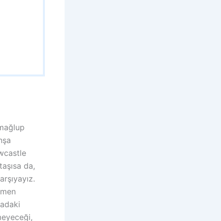
amağlup
nşa
ewcastle
taşısa da,
arşıyayız.
mamen
madaki
meyeceği,