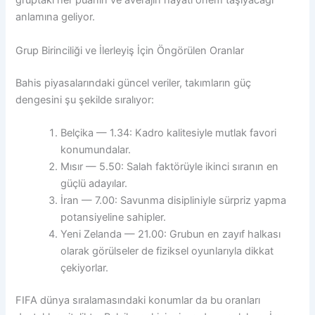
gruptaki her puanın ve averajın hayati önem taşıyacağı
anlamına geliyor.
Grup Birinciliği ve İlerleyiş İçin Öngörülen Oranlar
Bahis piyasalarındaki güncel veriler, takımların güç
dengesini şu şekilde sıralıyor:
Belçika — 1.34: Kadro kalitesiyle mutlak favori
konumundalar.
Mısır — 5.50: Salah faktörüyle ikinci sıranın en
güçlü adayılar.
İran — 7.00: Savunma disipliniyle sürpriz yapma
potansiyeline sahipler.
Yeni Zelanda — 21.00: Grubun en zayıf halkası
olarak görülseler de fiziksel oyunlarıyla dikkat
çekiyorlar.
FIFA dünya sıralamasındaki konumlar da bu oranları