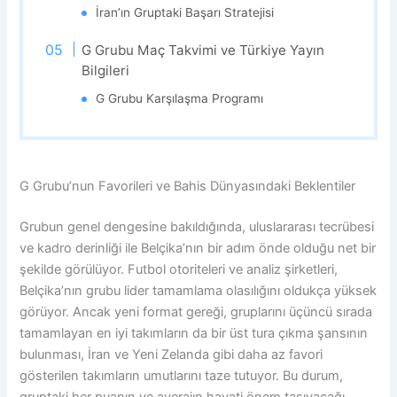
İran’ın Gruptaki Başarı Stratejisi
G Grubu Maç Takvimi ve Türkiye Yayın
Bilgileri
G Grubu Karşılaşma Programı
G Grubu’nun Favorileri ve Bahis Dünyasındaki Beklentiler
Grubun genel dengesine bakıldığında, uluslararası tecrübesi
ve kadro derinliği ile Belçika’nın bir adım önde olduğu net bir
şekilde görülüyor. Futbol otoriteleri ve analiz şirketleri,
Belçika’nın grubu lider tamamlama olasılığını oldukça yüksek
görüyor. Ancak yeni format gereği, gruplarını üçüncü sırada
tamamlayan en iyi takımların da bir üst tura çıkma şansının
bulunması, İran ve Yeni Zelanda gibi daha az favori
gösterilen takımların umutlarını taze tutuyor. Bu durum,