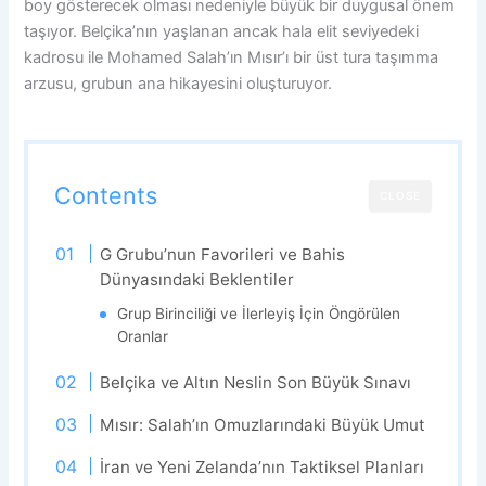
boy gösterecek olması nedeniyle büyük bir duygusal önem
taşıyor. Belçika’nın yaşlanan ancak hala elit seviyedeki
kadrosu ile Mohamed Salah’ın Mısır’ı bir üst tura taşımma
arzusu, grubun ana hikayesini oluşturuyor.
Contents
CLOSE
G Grubu’nun Favorileri ve Bahis
Dünyasındaki Beklentiler
Grup Birinciliği ve İlerleyiş İçin Öngörülen
Oranlar
Belçika ve Altın Neslin Son Büyük Sınavı
Mısır: Salah’ın Omuzlarındaki Büyük Umut
İran ve Yeni Zelanda’nın Taktiksel Planları