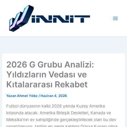
İçeriğe
atla
2026 G Grubu Analizi:
Yıldızların Vedası ve
Kıtalararası Rekabet
Yazan
Ahmet Yıldız
/
Haziran 4, 2026
Futbol dünyasının kalbi 2026 yılında Kuzey Amerika
kıtasında atacak. Amerika Birleşik Devletleri, Kanada ve
Meksika’nın ev sahipliğinde gerçekleştirilecek olan bu dev
organizasyon, tarihin en geniş katılımlı Dünya Kupası olma