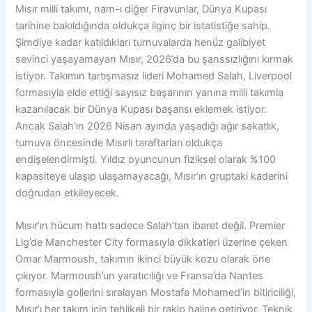
Mısır milli takımı, nam-ı diğer Firavunlar, Dünya Kupası
tarihine bakıldığında oldukça ilginç bir istatistiğe sahip.
Şimdiye kadar katıldıkları turnuvalarda henüz galibiyet
sevinci yaşayamayan Mısır, 2026’da bu şanssızlığını kırmak
istiyor. Takımın tartışmasız lideri Mohamed Salah, Liverpool
formasıyla elde ettiği sayısız başarının yanına milli takımla
kazanılacak bir Dünya Kupası başarısı eklemek istiyor.
Ancak Salah’ın 2026 Nisan ayında yaşadığı ağır sakatlık,
turnuva öncesinde Mısırlı taraftarları oldukça
endişelendirmişti. Yıldız oyuncunun fiziksel olarak %100
kapasiteye ulaşıp ulaşamayacağı, Mısır’ın gruptaki kaderini
doğrudan etkileyecek.
Mısır’ın hücum hattı sadece Salah’tan ibaret değil. Premier
Lig’de Manchester City formasıyla dikkatleri üzerine çeken
Omar Marmoush, takımın ikinci büyük kozu olarak öne
çıkıyor. Marmoush’un yaratıcılığı ve Fransa’da Nantes
formasıyla gollerini sıralayan Mostafa Mohamed’in bitiriciliği,
Mısır’ı her takım için tehlikeli bir rakip haline getiriyor. Teknik