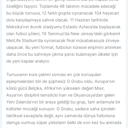
özelliğini taşıyor. Toplamda 48 takımın mücadele edeceği
bu büyük turnuva, 12 farklı grupta oynanacak 104 heyecan
dolu karşılaşmaya sahne olacak. 11 Haziran tarihinde
Meksika’nın ikonik stadyumu Estadio Azteca’da başlayacak
olan futbol şöleni, 19 Temmuz’da New Jersey’deki görkemli
MetLife Stadium’da oynanacak final müsabakasıyla zirveye
ulaşacak. Bu yeni format, futbolun küresel erişimini artırırken
daha önce bu sahneye çıkma şansı bulamayan ülkeler için
de yeni kapılar aralıyor.
Turnuvanın kura çekimi sonrası en çok konuşulan
eşleşmelerden biri de şüphesiz G Grubu oldu. Avrupa’nın
köklü gücü Belçika, Afrika’nın yükselen değeri Mısır,
Asya’nın disiplinli temsilcisi İran ve Okyanusya’dan gelen
Yeni Zelanda’nın bir araya geldiği bu grup, tam anlamıyla bir
kültürler mozaiği sunuyor. G Grubu, sadece saha içindeki
taktiksel savaşlarla değil, aynı zamanda dünya futboluna
damga vurmuş süper yıldızların belki de son kez bu arenada