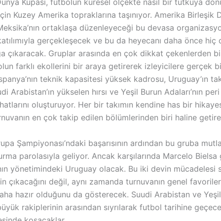
ünya Kupası, futbolun küresel ölçekte nasıl bir tutkuya dö
çin Kuzey Amerika topraklarına taşınıyor. Amerika Birleşik D
eksika’nın ortaklaşa düzenleyeceği bu devasa organizasyon
katılımıyla gerçekleşecek ve bu da heyecanı daha önce hiç 
a çıkaracak. Gruplar arasında en çok dikkat çekenlerden bi
lun farklı ekollerini bir araya getirerek izleyicilere gerçek b
spanya’nın teknik kapasitesi yüksek kadrosu, Uruguay’ın tak
uudi Arabistan’ın yükselen hırsı ve Yeşil Burun Adaları’nın peri
atlarını oluşturuyor. Her bir takımın kendine has bir hikaye
nuvanın en çok takip edilen bölümlerinden biri haline getire
rupa Şampiyonası’ndaki başarısının ardından bu gruba mutla
rma parolasıyla geliyor. Ancak karşılarında Marcelo Bielsa g
nın yönetimindeki Uruguay olacak. Bu iki devin mücadelesi
in çıkacağını değil, aynı zamanda turnuvanın genel favorile
daha hazır olduğunu da gösterecek. Suudi Arabistan ve Yeşi
büyük rakiplerinin arasından sıyrılarak futbol tarihine geçec
eşinde koşacaklar.