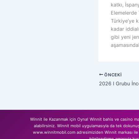
katkı, İspan
Elemelerde T
Türkiye’ye k
kadar iddia
gibi yeni je
aşamasında
ÖNCEKI
Winnit ile Kazanmak için Oyna! Winnit bahis ve casino mar
alabilirsiniz. Winnit mobil uygulamasıyla da tek dokunu
www.winnitmobil.com adresimiziden Winnit markası ile il
bilgilendirme amacıyla ku