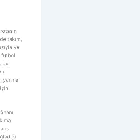
rotasını
de takım,
ızıyla ve
 futbol
abul
ım
n yanına
için
r önem
akıma
mans
ağladığı