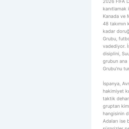
2026 FIFA D
kanıtlamak i
Kanada ve M
48 takımın 
kadar doruğ
Grubu, futbo
vadediyor. İ
disiplini, S
grubun ana h
Grubu’nu tur
İspanya, Av
hakimiyet ku
taktik deha
gruptan kim
hangisinin 
Adaları ise 
sürprizler p