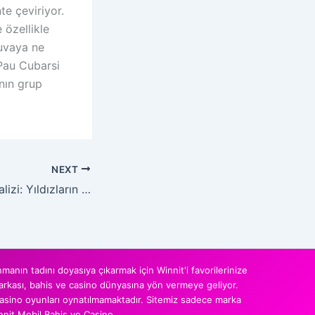
te çeviriyor.
 özellikle
nuvaya ne
 Pau Cubarsi
’nın grup
NEXT
2026 G Grubu Analizi: Yıldızların Vedası ve Kıtalararası Rekabet
anın tadını doyasıya çıkarmak için Winnit'i favorilerinize
 markası, bahis ve casino dünyasına yön vermeye geliyor.
 casino oyunları oynatılmamaktadır. Sitemiz sadece marka
nnit Mobil Bahis ve Casino