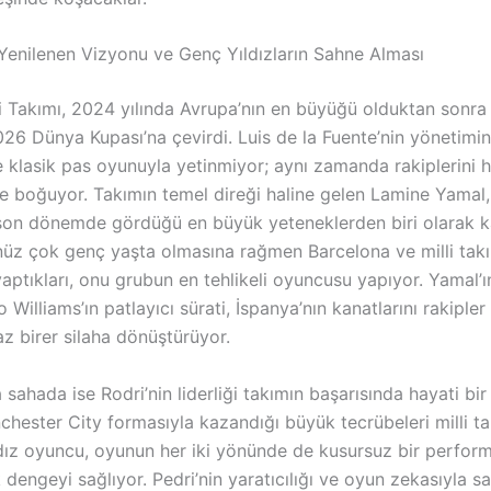
 Yenilenen Vizyonu ve Genç Yıldızların Sahne Alması
i Takımı, 2024 yılında Avrupa’nın en büyüğü olduktan sonra 
6 Dünya Kupası’na çevirdi. Luis de la Fuente’nin yönetimin
 klasik pas oyunuyla yetinmiyor; aynı zamanda rakiplerini h
e boğuyor. Takımın temel direği haline gelen Lamine Yamal,
son dönemde gördüğü en büyük yeteneklerden biri olarak k
enüz çok genç yaşta olmasına rağmen Barcelona ve milli tak
aptıkları, onu grubun en tehlikeli oyuncusu yapıyor. Yamal’ı
 Williams’ın patlayıcı sürati, İspanya’nın kanatlarını rakipler 
z birer silaha dönüştürüyor.
sahada ise Rodri’nin liderliği takımın başarısında hayati bi
chester City formasıyla kazandığı büyük tecrübeleri milli t
ldız oyuncu, oyunun her iki yönünde de kusursuz bir perfor
 dengeyi sağlıyor. Pedri’nin yaratıcılığı ve oyun zekasıyla s