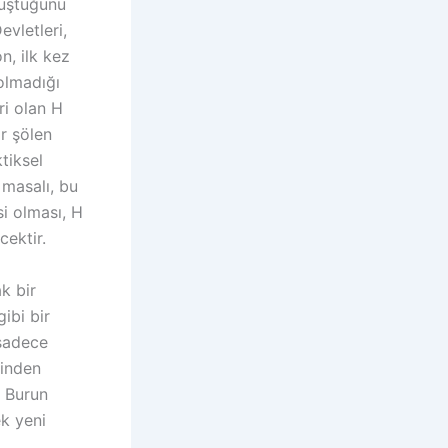
nüştüğünü
evletleri,
, ilk kez
olmadığı
ri olan H
ir şölen
tiksel
 masalı, bu
si olması, H
cektir.
k bir
ibi bir
 sadece
rinden
l Burun
ek yeni