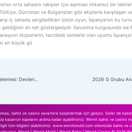
ya’nın orta sahasını rakipler için aşılması imkansız bir labiren
ürkiye, Gürcistan ve Bulgaristan gibi ekiplerle karşılaşan ve
arşı iç sahada sergiledikleri üstün oyun, İspanya’nın bu tur
lı geldiğinin en net göstergesiydi. Savunma kurgusunda ise
nerasyon stoperlerin, tecrübeli isimlerle olan uyumu İspanya
ki en büyük gü
2026 I Grubu İncelemesi: Devlerin ve Sürprizlerin Buluşma Noktası
kası, bahis ve casino severlere kazandırmak için geliyor. Sizler de kazanm
şla kazancın kapılarını ardına kadar açabilirsiniz. Winnit bahis ve casino
gili tüm bilgileri alabilirsiniz. www.winnitmobil.com sitemizde bahis ve
rulmuştur. Winnit | Winnit Mobil | Winnit Bahis | Winnit Casino © 2026 Wi