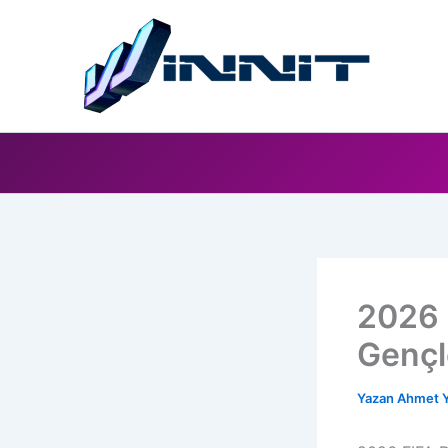
İçeriğe
atla
2026 
Gençle
Yazan
Ahmet Y