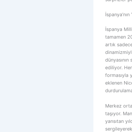
İspanya’nın
İspanya Mill
tamamen 202
artık sadece
dinamizmiyl
dünyasının 
ediliyor. H
formasıyla y
eklenen Nico
durdurulama
Merkez orta 
taşıyor. Man
yansıtan yı
sergileyerek