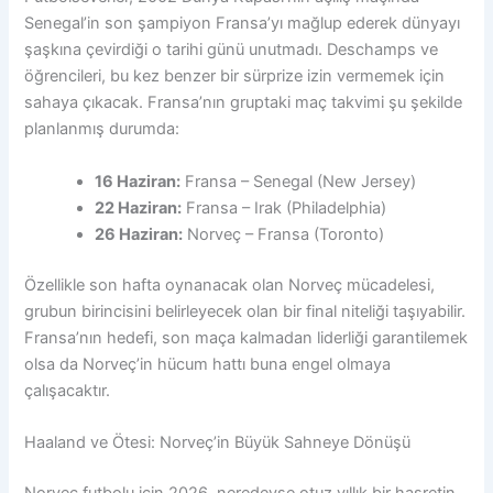
Senegal’in son şampiyon Fransa’yı mağlup ederek dünyayı
şaşkına çevirdiği o tarihi günü unutmadı. Deschamps ve
öğrencileri, bu kez benzer bir sürprize izin vermemek için
sahaya çıkacak. Fransa’nın gruptaki maç takvimi şu şekilde
planlanmış durumda:
16 Haziran:
Fransa – Senegal (New Jersey)
22 Haziran:
Fransa – Irak (Philadelphia)
26 Haziran:
Norveç – Fransa (Toronto)
Özellikle son hafta oynanacak olan Norveç mücadelesi,
grubun birincisini belirleyecek olan bir final niteliği taşıyabilir.
Fransa’nın hedefi, son maça kalmadan liderliği garantilemek
olsa da Norveç’in hücum hattı buna engel olmaya
çalışacaktır.
Haaland ve Ötesi: Norveç’in Büyük Sahneye Dönüşü
Norveç futbolu için 2026, neredeyse otuz yıllık bir hasretin