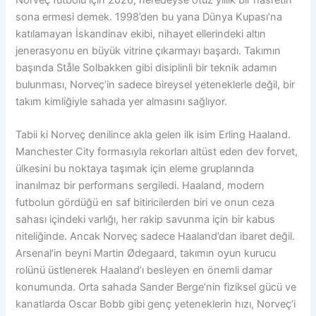
sona ermesi demek. 1998’den bu yana Dünya Kupası’na
katılamayan İskandinav ekibi, nihayet ellerindeki altın
jenerasyonu en büyük vitrine çıkarmayı başardı. Takımın
başında Ståle Solbakken gibi disiplinli bir teknik adamın
bulunması, Norveç’in sadece bireysel yeteneklerle değil, bir
takım kimliğiyle sahada yer almasını sağlıyor.
Tabii ki Norveç denilince akla gelen ilk isim Erling Haaland.
Manchester City formasıyla rekorları altüst eden dev forvet,
ülkesini bu noktaya taşımak için eleme gruplarında
inanılmaz bir performans sergiledi. Haaland, modern
futbolun gördüğü en saf bitiricilerden biri ve onun ceza
sahası içindeki varlığı, her rakip savunma için bir kabus
niteliğinde. Ancak Norveç sadece Haaland’dan ibaret değil.
Arsenal’in beyni Martin Ødegaard, takımın oyun kurucu
rolünü üstlenerek Haaland’ı besleyen en önemli damar
konumunda. Orta sahada Sander Berge’nin fiziksel gücü ve
kanatlarda Oscar Bobb gibi genç yeteneklerin hızı, Norveç’i