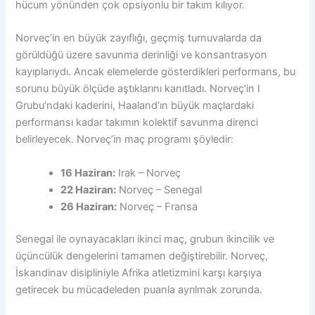
hücum yönünden çok opsiyonlu bir takım kılıyor.
Norveç’in en büyük zayıflığı, geçmiş turnuvalarda da
görüldüğü üzere savunma derinliği ve konsantrasyon
kayıplarıydı. Ancak elemelerde gösterdikleri performans, bu
sorunu büyük ölçüde aştıklarını kanıtladı. Norveç’in I
Grubu’ndaki kaderini, Haaland’ın büyük maçlardaki
performansı kadar takımın kolektif savunma direnci
belirleyecek. Norveç’in maç programı şöyledir:
16 Haziran:
Irak – Norveç
22 Haziran:
Norveç – Senegal
26 Haziran:
Norveç – Fransa
Senegal ile oynayacakları ikinci maç, grubun ikincilik ve
üçüncülük dengelerini tamamen değiştirebilir. Norveç,
İskandinav disipliniyle Afrika atletizmini karşı karşıya
getirecek bu mücadeleden puanla ayrılmak zorunda.