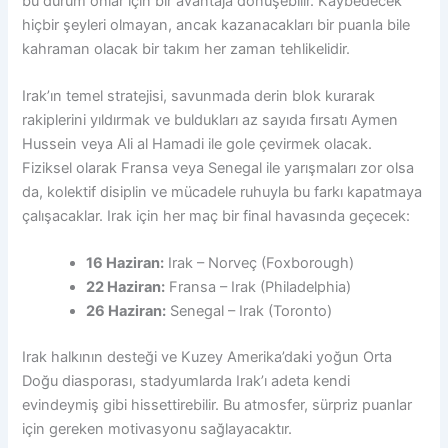
bu durum onlar için bir avantaja dönüşebilir. Kaybedecek
hiçbir şeyleri olmayan, ancak kazanacakları bir puanla bile
kahraman olacak bir takım her zaman tehlikelidir.
Irak’ın temel stratejisi, savunmada derin blok kurarak
rakiplerini yıldırmak ve buldukları az sayıda fırsatı Aymen
Hussein veya Ali al Hamadi ile gole çevirmek olacak.
Fiziksel olarak Fransa veya Senegal ile yarışmaları zor olsa
da, kolektif disiplin ve mücadele ruhuyla bu farkı kapatmaya
çalışacaklar. Irak için her maç bir final havasında geçecek:
16 Haziran:
Irak – Norveç (Foxborough)
22 Haziran:
Fransa – Irak (Philadelphia)
26 Haziran:
Senegal – Irak (Toronto)
Irak halkının desteği ve Kuzey Amerika’daki yoğun Orta
Doğu diasporası, stadyumlarda Irak’ı adeta kendi
evindeymiş gibi hissettirebilir. Bu atmosfer, sürpriz puanlar
için gereken motivasyonu sağlayacaktır.