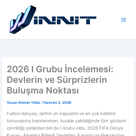
İçeriğe
atla
2026 I Grubu İncelemesi:
Devlerin ve Sürprizlerin
Buluşma Noktası
Yazan
Ahmet Yıldız
/
Haziran 2, 2026
Futbol dünyası, tarihin en kapsamlı ve en çok katılımlı
turnuvasına hazırlanırken, kuralar çekildiğinde tüm gözlerin
çevrildiği yerlerden biri de I Grubu oldu. 2026 FIFA Dünya
Kupası, Amerika Birleşik Devletleri, Kanada ve Meksika’nın