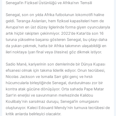
Senegal’in Fiziksel Üstünlüğü ve Afrika’nın Temsili
Senegal, son on yılda Afrika futbolunun lokomotifi haline
geldi. Teranga Aslanları, hem fiziksel kapasiteleri hem de
Avrupa’nın en üst düzey liglerinde forma giyen oyuncularıyla
artık hiçbir rakipten çekinmiyor. 2022’de Katar’da son 16
turuna yükselme başarısı gösteren Senegal, bu çıtayı daha
da yukarı çekmek, hatta bir Afrika takımının ulaşabildiği en
ileri noktaya (yarı final veya ötesine) göz dikmek istiyor.
Sadio Mané, kariyerinin son demlerinde bir Dünya Kupası
efsanesi olmak için takıma liderlik ediyor. Onun tecrübesi,
Nicolas Jackson ve Ismaila Sarr gibi genç ve hırslı
hücumcularla birleştiğinde Senegal, durdurulması zor bir
kontra atak gücüne dönüşüyor. Orta sahada Pape Matar
Sarr’ın enerjisi ve savunmanın merkezinde Kalidou
Koulibaly’nin sarsılmaz duruşu, Senegal’in omurgasını
oluşturuyor. Kaleci Edouard Mendy’nin turnuva tecrübesi de
kritik anlarda belirleyici olacaktır.