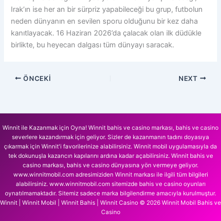
Irak’ın ise her an bir sürpriz yapabileceği bu grup, futbolun
neden dünyanın en sevilen sporu olduğunu bir kez daha
kanıtlayacak. 16 Haziran 2026’da çalacak olan ilk düdükle
birlikte, bu heyecan dalgası tüm dünyayı saracak.
ÖNCEKI
NEXT
Winnit ile Kazanmak için Oyna! Winnit bahis ve casino markası, bahis ve casino
severlere kazandırmak için geliyor. Sizler de kazanmanın tadını doyasıya
çıkarmak için Winnit'i favorilerinize alabilirsiniz. Winnit mobil uygulamasıyla da
tek dokunuşla kazancın kapılarını ardına kadar açabilirsiniz. Winnit bahis ve
casino markası, bahis ve casino dünyasına yön vermeye geliyor.
www.winnitmobil.com adresimiziden Winnit markası ile ilgili tüm bilgileri
alabilirsiniz. www.winnitmobil.com sitemizde bahis ve casino oyunları
oynatılmamaktadır. Sitemiz sadece marka bilgilendirme amacıyla kurulmuştur.
Winnit | Winnit Mobil | Winnit Bahis | Winnit Casino © 2026 Winnit Mobil Bahis ve
Casino