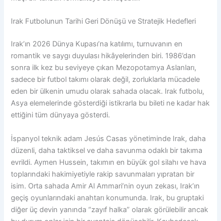
Irak Futbolunun Tarihi Geri Dönüşü ve Stratejik Hedefleri
Irak’ın 2026 Dünya Kupası’na katılımı, turnuvanın en
romantik ve saygı duyulası hikâyelerinden biri. 1986’dan
sonra ilk kez bu seviyeye çıkan Mezopotamya Aslanları,
sadece bir futbol takımı olarak değil, zorluklarla mücadele
eden bir ülkenin umudu olarak sahada olacak. Irak futbolu,
Asya elemelerinde gösterdiği istikrarla bu bileti ne kadar hak
ettiğini tüm dünyaya gösterdi.
İspanyol teknik adam Jesús Casas yönetiminde Irak, daha
düzenli, daha taktiksel ve daha savunma odaklı bir takıma
evrildi. Aymen Hussein, takımın en büyük gol silahı ve hava
toplarındaki hakimiyetiyle rakip savunmaları yıpratan bir
isim. Orta sahada Amir Al Ammari’nin oyun zekası, Irak’ın
geçiş oyunlarındaki anahtarı konumunda. Irak, bu gruptaki
diğer üç devin yanında “zayıf halka” olarak görülebilir ancak