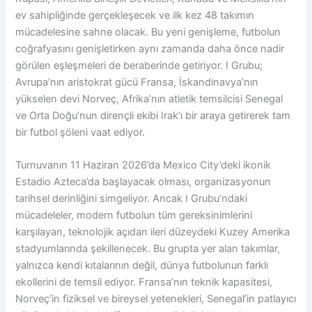
ev sahipliğinde gerçekleşecek ve ilk kez 48 takımın
mücadelesine sahne olacak. Bu yeni genişleme, futbolun
coğrafyasını genişletirken aynı zamanda daha önce nadir
görülen eşleşmeleri de beraberinde getiriyor. I Grubu;
Avrupa’nın aristokrat gücü Fransa, İskandinavya’nın
yükselen devi Norveç, Afrika’nın atletik temsilcisi Senegal
ve Orta Doğu’nun dirençli ekibi Irak’ı bir araya getirerek tam
bir futbol şöleni vaat ediyor.
Turnuvanın 11 Haziran 2026’da Mexico City’deki ikonik
Estadio Azteca’da başlayacak olması, organizasyonun
tarihsel derinliğini simgeliyor. Ancak I Grubu’ndaki
mücadeleler, modern futbolun tüm gereksinimlerini
karşılayan, teknolojik açıdan ileri düzeydeki Kuzey Amerika
stadyumlarında şekillenecek. Bu grupta yer alan takımlar,
yalnızca kendi kıtalarının değil, dünya futbolunun farklı
ekollerini de temsil ediyor. Fransa’nın teknik kapasitesi,
Norveç’in fiziksel ve bireysel yetenekleri, Senegal’in patlayıcı