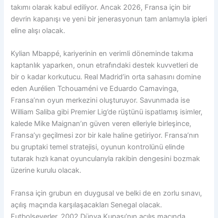
takımı olarak kabul ediliyor. Ancak 2026, Fransa için bir
devrin kapanışı ve yeni bir jenerasyonun tam anlamıyla ipleri
eline alışı olacak.
Kylian Mbappé, kariyerinin en verimli döneminde takıma
kaptanlık yaparken, onun etrafındaki destek kuvvetleri de
bir o kadar korkutucu. Real Madrid’in orta sahasını domine
eden Aurélien Tchouaméni ve Eduardo Camavinga,
Fransa’nın oyun merkezini oluşturuyor. Savunmada ise
William Saliba gibi Premier Lig’de rüştünü ispatlamış isimler,
kalede Mike Maignan’ın güven veren elleriyle birleşince,
Fransa’yı geçilmesi zor bir kale haline getiriyor. Fransa’nın
bu gruptaki temel stratejisi, oyunun kontrolünü elinde
tutarak hızlı kanat oyuncularıyla rakibin dengesini bozmak
üzerine kurulu olacak.
Fransa için grubun en duygusal ve belki de en zorlu sınavı,
açılış maçında karşılaşacakları Senegal olacak.
Futbolseverler, 2002 Dünya Kupası’nın açılış maçında