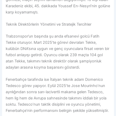
Karadeniz ekibi, 45. dakikada Youssef En-Nesyri’nin golüne
karşı koyamamıştı.
Teknik Direktörlerin Yönetimi ve Stratejik Tercihler
Trabzonspor’un başında şu anda efsanevi golcü Fatih
Tekke oturuyor. Mart 2025’te görevi devralan Tekke,
kulübün DNA’sına uygun ve genç oyunculara firsat veren bir
futbol anlayışı getirdi. Oyuncu olarak 239 maçta 104 gol
atan Tekke, takımını teknik direktör olarak şampiyonluk
adayları arasına koyma başarısını gösterdi.
Fenerbahçe tarafında ise İtalyan teknik adam Domenico
Tedesco görev yapıyor. Eylül 2025’te Jose Mourinho’nun
ayrılığından sonra sarı-lacivertli makama gelen Tedesco,
hem lig hem de Avrupa sahnesinde takımını iddialı bir yola
soktu. Tedesco’nun taktik disiplini ve oyuncu yönetimi,
Fenerbahçe’nin performansını belirgin şekilde yükseltmiştir.