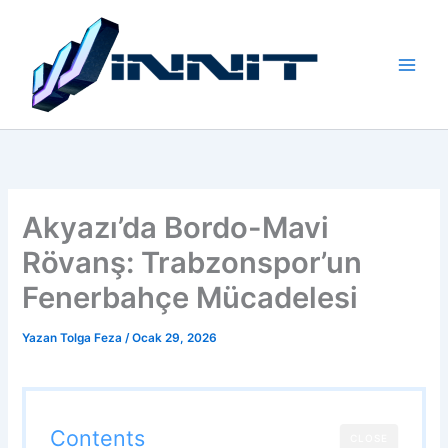
İçeriğe
atla
Akyazı’da Bordo-Mavi
Rövanş: Trabzonspor’un
Fenerbahçe Mücadelesi
Yazan
Tolga Feza
/
Ocak 29, 2026
Contents
CLOSE