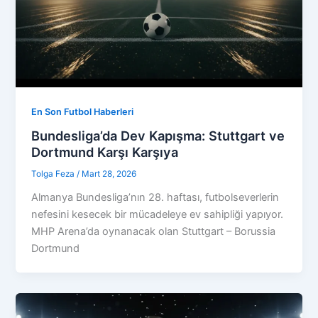
En Son Futbol Haberleri
Bundesliga’da Dev Kapışma: Stuttgart ve
Dortmund Karşı Karşıya
Tolga Feza
/
Mart 28, 2026
Almanya Bundesliga’nın 28. haftası, futbolseverlerin
nefesini kesecek bir mücadeleye ev sahipliği yapıyor.
MHP Arena’da oynanacak olan Stuttgart – Borussia
Dortmund