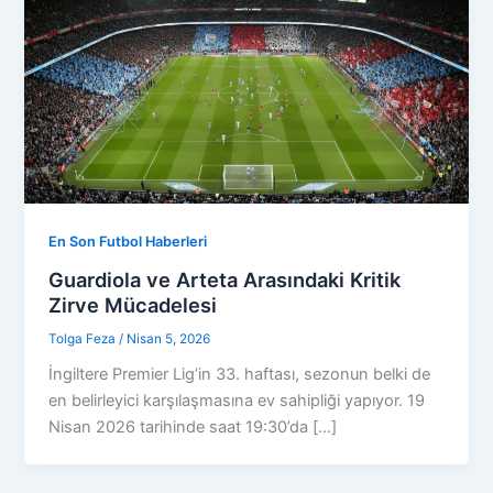
En Son Futbol Haberleri
Guardiola ve Arteta Arasındaki Kritik
Zirve Mücadelesi
Tolga Feza
/
Nisan 5, 2026
İngiltere Premier Lig’in 33. haftası, sezonun belki de
en belirleyici karşılaşmasına ev sahipliği yapıyor. 19
Nisan 2026 tarihinde saat 19:30’da […]