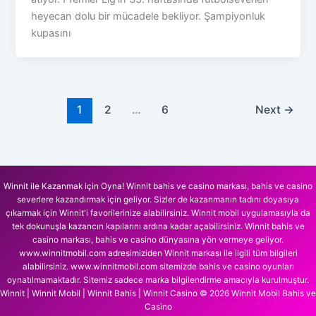
heyecan dolu bir mücadele bekliyor. Şampiyonluk
kupasını
1
2
…
6
Next
→
Winnit ile Kazanmak için Oyna! Winnit bahis ve casino markası, bahis ve casino
severlere kazandırmak için geliyor. Sizler de kazanmanın tadını doyasıya
çıkarmak için Winnit'i favorilerinize alabilirsiniz. Winnit mobil uygulamasıyla da
tek dokunuşla kazancın kapılarını ardına kadar açabilirsiniz. Winnit bahis ve
casino markası, bahis ve casino dünyasına yön vermeye geliyor.
www.winnitmobil.com adresimiziden Winnit markası ile ilgili tüm bilgileri
alabilirsiniz. www.winnitmobil.com sitemizde bahis ve casino oyunları
oynatılmamaktadır. Sitemiz sadece marka bilgilendirme amacıyla kurulmuştur.
Winnit | Winnit Mobil | Winnit Bahis | Winnit Casino © 2026 Winnit Mobil Bahis ve
Casino