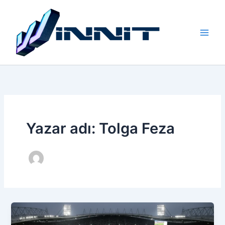
İçeriğe
atla
Yazar adı: Tolga Feza