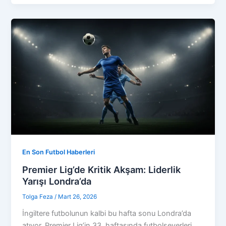
En Son Futbol Haberleri
Premier Lig’de Kritik Akşam: Liderlik
Yarışı Londra’da
Tolga Feza
/
Mart 26, 2026
İngiltere futbolunun kalbi bu hafta sonu Londra’da
atıyor. Premier Lig’in 33. haftasında futbolseverleri