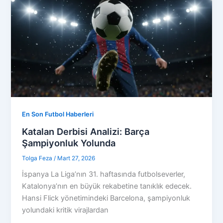
En Son Futbol Haberleri
Katalan Derbisi Analizi: Barça
Şampiyonluk Yolunda
Tolga Feza
/
Mart 27, 2026
İspanya La Liga’nın 31. haftasında futbolseverler,
Katalonya’nın en büyük rekabetine tanıklık edecek.
Hansi Flick yönetimindeki Barcelona, şampiyonluk
yolundaki kritik virajlardan