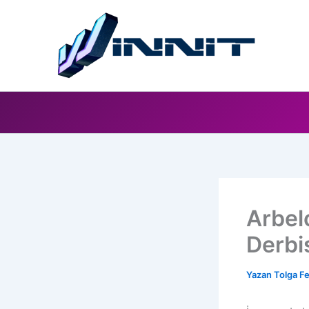
İçeriğe
atla
Arbel
Derbi
Yazan
Tolga F