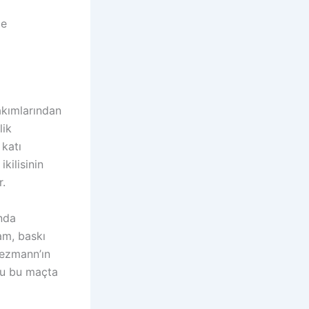
de
takımlarından
lik
 katı
kilisinin
r.
anda
dam, baskı
riezmann’ın
’yu bu maçta