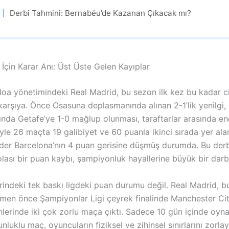
Derbi Tahmini: Bernabéu’de Kazanan Çıkacak mı?
İçin Karar Anı: Üst Üste Gelen Kayıplar
loa yönetimindeki Real Madrid, bu sezon ilk kez bu kadar ci
 karşıya. Önce Osasuna deplasmanında alınan 2-1’lik yenilgi,
nda Getafe’ye 1-0 mağlup olunması, taraftarlar arasında end
iyle 26 maçta 19 galibiyet ve 60 puanla ikinci sırada yer ala
 lider Barcelona’nın 4 puan gerisine düşmüş durumda. Bu der
ası bir puan kaybı, şampiyonluk hayallerine büyük bir darbe
indeki tek baskı ligdeki puan durumu değil. Real Madrid, bu
men önce Şampiyonlar Ligi çeyrek finalinde Manchester City
hlerinde iki çok zorlu maça çıktı. Sadece 10 gün içinde oyn
luklu maç, oyuncuların fiziksel ve zihinsel sınırlarını zorlay