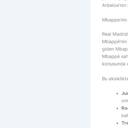
Arbeloa’nın 
Mbappe’nin 
Real Madrid 
Mbappé’nin d
giden Mbapp
Mbappé sahad
konusunda ci
Bu eksiklikt
Ju
om
Ro
ka
Tr