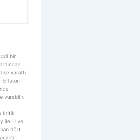
ddi bir
 ardından
işe yarattı.
n Eflatun-
bide
 vurabilir.
 kritik
 ile 11 ve
anan dört
acaktır.