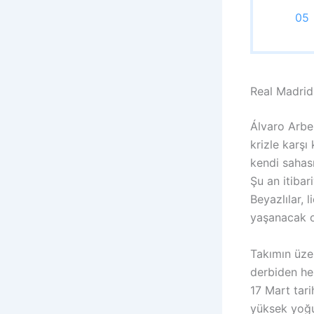
Real Madrid 
Álvaro Arbe
krizle karşı
kendi sahası
Şu an itibar
Beyazlılar,
yaşanacak ol
Takımın üzer
derbiden he
17 Mart tari
yüksek yoğun