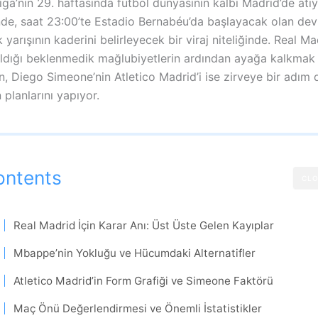
ga’nın 29. haftasında futbol dünyasının kalbi Madrid’de atı
nde, saat 23:00’te Estadio Bernabéu’da başlayacak olan dev
yarışının kaderini belirleyecek bir viraj niteliğinde. Real Ma
aldığı beklenmedik mağlubiyetlerin ardından ayağa kalkmak
, Diego Simeone’nin Atletico Madrid’i ise zirveye bir adım
planlarını yapıyor.
ontents
CLO
Real Madrid İçin Karar Anı: Üst Üste Gelen Kayıplar
Mbappe’nin Yokluğu ve Hücumdaki Alternatifler
Atletico Madrid’in Form Grafiği ve Simeone Faktörü
Maç Önü Değerlendirmesi ve Önemli İstatistikler