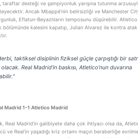
, taraftar desteği ve şampiyonluk yarışına tutunma arzusuyl
teyecektir. Ancak Mbappé’nin belirsizliği ve Manchester Cit
rgunluk, Eflatun-Beyazlıların temposunu düşürebilir. Atletic
bölümünde kalesini kapatıp, Julian Alvarez ile kontra atak f
tır.
erbi, taktiksel disiplinin fiziksel güçle çarpıştığı bir sa
 olacak. Real Madrid’in baskısı, Atletico’nun duvarına
bilir.”
l Madrid 1-1 Atletico Madrid
, Real Madrid’in galibiyete daha çok ihtiyacı olsa da, Atlet
ü ve Real’in yaşadığı kriz ortamı maçın beraberliğe evrilm