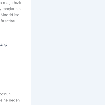
a maça hızlı
y maçlarının
o Madrid ise
ırsatları
tranç
ico’nun
esine neden