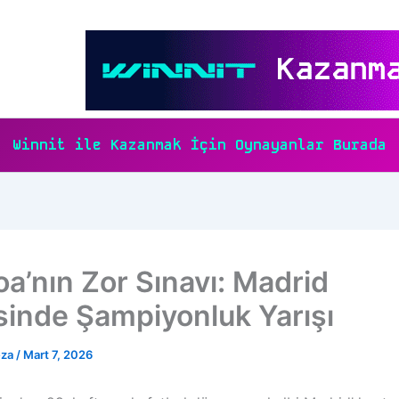
Winnit ile Kazanmak İçin Oynayanlar Burada
oa’nın Zor Sınavı: Madrid
sinde Şampiyonluk Yarışı
eza
/
Mart 7, 2026