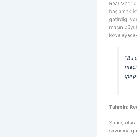
Real Madrid
başlamak is
getirdiği yo
maçın büyük 
kovalayacak
“Bu d
maçı
çarpa
Tahmin: Rea
Sonuç olarak
savunma güc