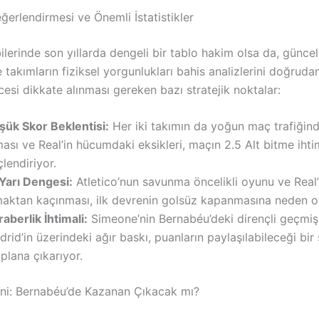
erlendirmesi ve Önemli İstatistikler
lerinde son yıllarda dengeli bir tablo hakim olsa da, günce
 takımların fiziksel yorgunlukları bahis analizlerini doğrudan
esi dikkate alınması gereken bazı stratejik noktalar:
şük Skor Beklentisi:
Her iki takımın da yoğun maç trafiğin
ası ve Real’in hücumdaki eksikleri, maçın 2.5 Alt bitme ihti
lendiriyor.
 Yarı Dengesi:
Atletico’nun savunma öncelikli oyunu ve Real’i
maktan kaçınması, ilk devrenin golsüz kapanmasına neden ola
aberlik İhtimali:
Simeone’nin Bernabéu’deki dirençli geçmiş
rid’in üzerindeki ağır baskı, puanların paylaşılabileceği bi
plana çıkarıyor.
ni: Bernabéu’de Kazanan Çıkacak mı?