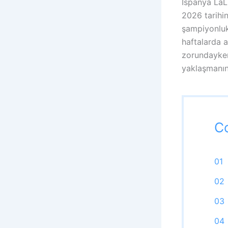
İspanya LaLi
2026 tarihi
şampiyonluk 
haftalarda 
zorundayken
yaklaşmanın 
C