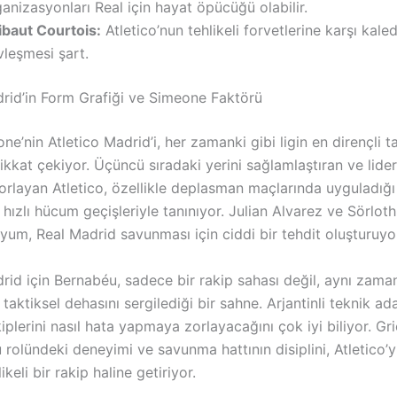
anizasyonları Real için hayat öpücüğü olabilir.
ibaut Courtois:
Atletico’nun tehlikeli forvetlerine karşı kale
vleşmesi şart.
drid’in Form Grafiği ve Simeone Faktörü
e’nin Atletico Madrid’i, her zamanki gibi ligin en dirençli 
dikkat çekiyor. Üçüncü sıradaki yerini sağlamlaştıran ve lider
orlayan Atletico, özellikle deplasman maçlarında uyguladığı
ızlı hücum geçişleriyle tanınıyor. Julian Alvarez ve Sörloth i
yum, Real Madrid savunması için ciddi bir tehdit oluşturuyo
drid için Bernabéu, sadece bir rakip sahası değil, aynı zam
taktiksel dehasını sergilediği bir sahne. Arjantinli teknik a
kiplerini nasıl hata yapmaya zorlayacağını çok iyi biliyor. G
 rolündeki deneyimi ve savunma hattının disiplini, Atletico
keli bir rakip haline getiriyor.