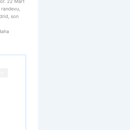
yor. 22 Mart
 randevu,
drid, son
 daha
SE