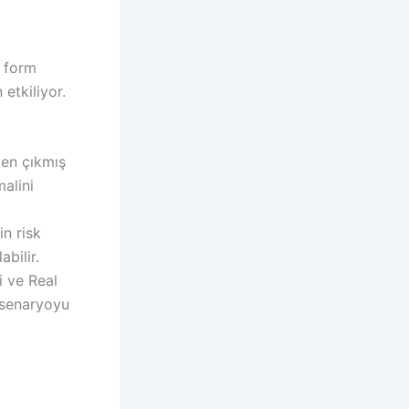
l form
 etkiliyor.
den çıkmış
malini
n risk
bilir.
i ve Real
r senaryoyu