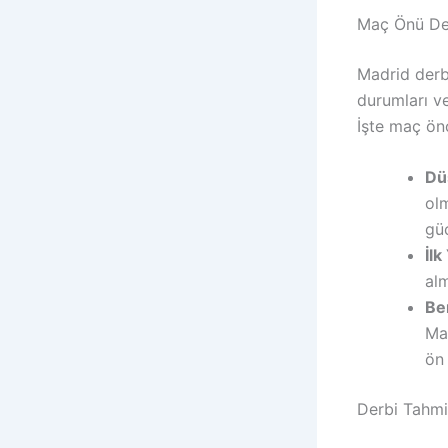
Maç Önü Değ
Madrid derbi
durumları ve
İşte maç önc
Dü
olm
güç
İlk
al
Ber
Mad
ön 
Derbi Tahmi