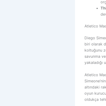
org
Th
de
Atletico Ma
Diego Simeon
biri olarak 
koltuğunu z
savunma ve h
yakaladığı u
Atletico Ma
Simeone’nin 
altındaki ra
oyun kurucu
oldukça tehli