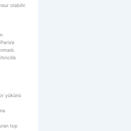
sur olabilir.
an
Paris’e
anmadı.
iricilik
or yükünü
ana
uran top