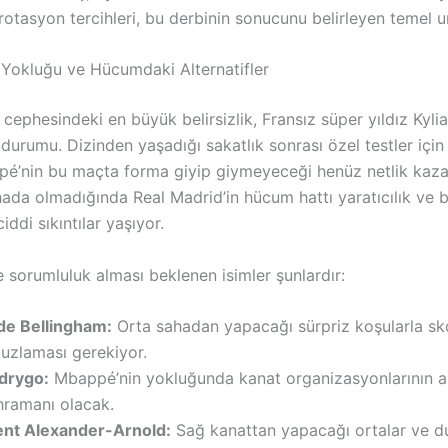
rotasyon tercihleri, bu derbinin sonucunu belirleyen temel un
Yokluğu ve Hücumdaki Alternatifler
cephesindeki en büyük belirsizlik, Fransız süper yıldız Kyli
urumu. Dizinden yaşadığı sakatlık sonrası özel testler için 
é’nin bu maçta forma giyip giymeyeceği henüz netlik kaz
a olmadığında Real Madrid’in hücum hattı yaratıcılık ve bit
ddi sıkıntılar yaşıyor.
e sorumluluk alması beklenen isimler şunlardır:
de Bellingham:
Orta sahadan yapacağı sürpriz koşularla sk
uzlaması gerekiyor.
drygo:
Mbappé’nin yokluğunda kanat organizasyonlarının 
hramanı olacak.
ent Alexander-Arnold:
Sağ kanattan yapacağı ortalar ve d