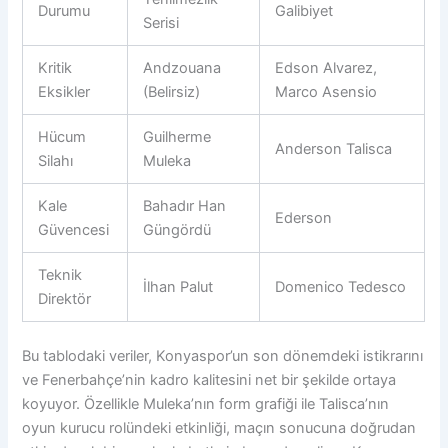
Durumu
Galibiyet
Serisi
Kritik
Andzouana
Edson Alvarez,
Eksikler
(Belirsiz)
Marco Asensio
Hücum
Guilherme
Anderson Talisca
Silahı
Muleka
Kale
Bahadır Han
Ederson
Güvencesi
Güngördü
Teknik
İlhan Palut
Domenico Tedesco
Direktör
Bu tablodaki veriler, Konyaspor’un son dönemdeki istikrarını
ve Fenerbahçe’nin kadro kalitesini net bir şekilde ortaya
koyuyor. Özellikle Muleka’nın form grafiği ile Talisca’nın
oyun kurucu rolündeki etkinliği, maçın sonucuna doğrudan