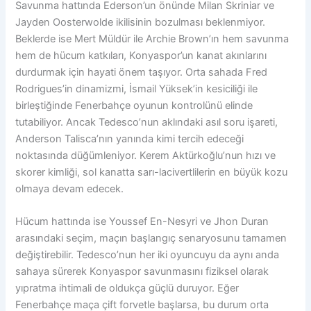
Savunma hattında Ederson’un önünde Milan Skriniar ve
Jayden Oosterwolde ikilisinin bozulması beklenmiyor.
Beklerde ise Mert Müldür ile Archie Brown’ın hem savunma
hem de hücum katkıları, Konyaspor’un kanat akınlarını
durdurmak için hayati önem taşıyor. Orta sahada Fred
Rodrigues’in dinamizmi, İsmail Yüksek’in kesiciliği ile
birleştiğinde Fenerbahçe oyunun kontrolünü elinde
tutabiliyor. Ancak Tedesco’nun aklındaki asıl soru işareti,
Anderson Talisca’nın yanında kimi tercih edeceği
noktasında düğümleniyor. Kerem Aktürkoğlu’nun hızı ve
skorer kimliği, sol kanatta sarı-lacivertlilerin en büyük kozu
olmaya devam edecek.
Hücum hattında ise Youssef En-Nesyri ve Jhon Duran
arasındaki seçim, maçın başlangıç senaryosunu tamamen
değiştirebilir. Tedesco’nun her iki oyuncuyu da aynı anda
sahaya sürerek Konyaspor savunmasını fiziksel olarak
yıpratma ihtimali de oldukça güçlü duruyor. Eğer
Fenerbahçe maça çift forvetle başlarsa, bu durum orta