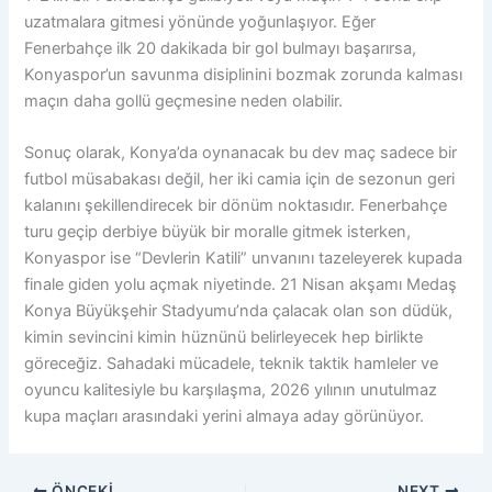
uzatmalara gitmesi yönünde yoğunlaşıyor. Eğer
Fenerbahçe ilk 20 dakikada bir gol bulmayı başarırsa,
Konyaspor’un savunma disiplinini bozmak zorunda kalması
maçın daha gollü geçmesine neden olabilir.
Sonuç olarak, Konya’da oynanacak bu dev maç sadece bir
futbol müsabakası değil, her iki camia için de sezonun geri
kalanını şekillendirecek bir dönüm noktasıdır. Fenerbahçe
turu geçip derbiye büyük bir moralle gitmek isterken,
Konyaspor ise “Devlerin Katili” unvanını tazeleyerek kupada
finale giden yolu açmak niyetinde. 21 Nisan akşamı Medaş
Konya Büyükşehir Stadyumu’nda çalacak olan son düdük,
kimin sevincini kimin hüznünü belirleyecek hep birlikte
göreceğiz. Sahadaki mücadele, teknik taktik hamleler ve
oyuncu kalitesiyle bu karşılaşma, 2026 yılının unutulmaz
kupa maçları arasındaki yerini almaya aday görünüyor.
ÖNCEKI
NEXT