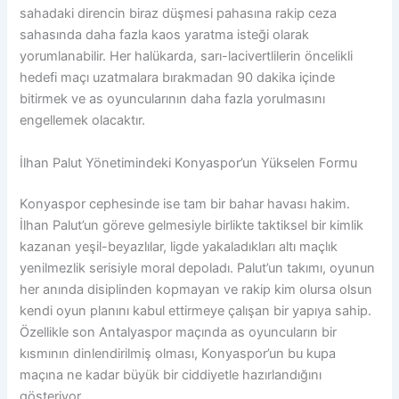
sahadaki direncin biraz düşmesi pahasına rakip ceza
sahasında daha fazla kaos yaratma isteği olarak
yorumlanabilir. Her halükarda, sarı-lacivertlilerin öncelikli
hedefi maçı uzatmalara bırakmadan 90 dakika içinde
bitirmek ve as oyuncularının daha fazla yorulmasını
engellemek olacaktır.
İlhan Palut Yönetimindeki Konyaspor’un Yükselen Formu
Konyaspor cephesinde ise tam bir bahar havası hakim.
İlhan Palut’un göreve gelmesiyle birlikte taktiksel bir kimlik
kazanan yeşil-beyazlılar, ligde yakaladıkları altı maçlık
yenilmezlik serisiyle moral depoladı. Palut’un takımı, oyunun
her anında disiplinden kopmayan ve rakip kim olursa olsun
kendi oyun planını kabul ettirmeye çalışan bir yapıya sahip.
Özellikle son Antalyaspor maçında as oyuncuların bir
kısmının dinlendirilmiş olması, Konyaspor’un bu kupa
maçına ne kadar büyük bir ciddiyetle hazırlandığını
gösteriyor.