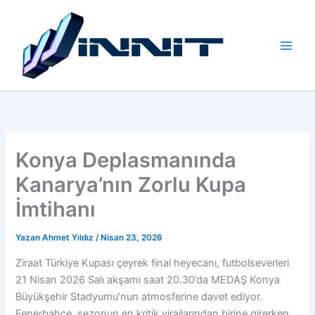
İçeriğe
atla
Konya Deplasmanında
Kanarya’nın Zorlu Kupa
İmtihanı
Yazan
Ahmet Yıldız
/
Nisan 23, 2026
Ziraat Türkiye Kupası çeyrek final heyecanı, futbolseverleri
21 Nisan 2026 Salı akşamı saat 20.30’da MEDAŞ Konya
Büyükşehir Stadyumu’nun atmosferine davet ediyor.
Fenerbahçe, sezonun en kritik virajlarından birine girerken