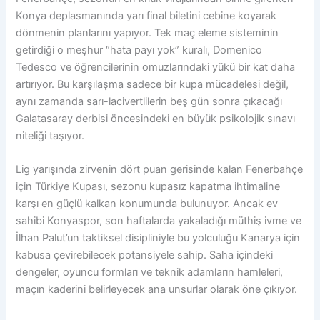
Konya deplasmanında yarı final biletini cebine koyarak
dönmenin planlarını yapıyor. Tek maç eleme sisteminin
getirdiği o meşhur “hata payı yok” kuralı, Domenico
Tedesco ve öğrencilerinin omuzlarındaki yükü bir kat daha
artırıyor. Bu karşılaşma sadece bir kupa mücadelesi değil,
aynı zamanda sarı-lacivertlilerin beş gün sonra çıkacağı
Galatasaray derbisi öncesindeki en büyük psikolojik sınavı
niteliği taşıyor.
Lig yarışında zirvenin dört puan gerisinde kalan Fenerbahçe
için Türkiye Kupası, sezonu kupasız kapatma ihtimaline
karşı en güçlü kalkan konumunda bulunuyor. Ancak ev
sahibi Konyaspor, son haftalarda yakaladığı müthiş ivme ve
İlhan Palut’un taktiksel disipliniyle bu yolculuğu Kanarya için
kabusa çevirebilecek potansiyele sahip. Saha içindeki
dengeler, oyuncu formları ve teknik adamların hamleleri,
maçın kaderini belirleyecek ana unsurlar olarak öne çıkıyor.