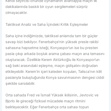
Kendi seyircisi önünde oynamanın avantajıyla maçın ilk
dakikalarında baskılı bir oyun sergilemeleri sürpriz
olmayacaktır.
Taktiksel Analiz ve Saha İçindeki Kritik Eşleşmeler
Saha içine indiğimizde, taktiksel anlamda tam bir güçler
savaşı bizi bekliyor. Fenerbahçe’nin yüksek presle rakibi
sahasına hapsetme isteği, Konyaspor’un ise bu presten
pasla çıkıp arkada boşluk arama çabası maçın ana temasını
oluşturacak. Özellikle Kerem Aktürkoğlu ile Konyaspor’un
sağ beki arasındaki eşleşme, maçın gidişatını doğrudan
etkileyebilir. Kerem’in içeri kateden koşuları, Talisca’nın kilit
paslarıyla buluştuğunda Konya savunmasının dengesi ciddi
şekilde sarsılabilir.
Orta sahada Fred ve İsmail Yüksek ikilisinin, Jevtovic ve
Bjorlo ile gireceği fiziksel mücadele maçın ritmini
belirleyecektir. Eğer Fenerbahçe orta sahası topun