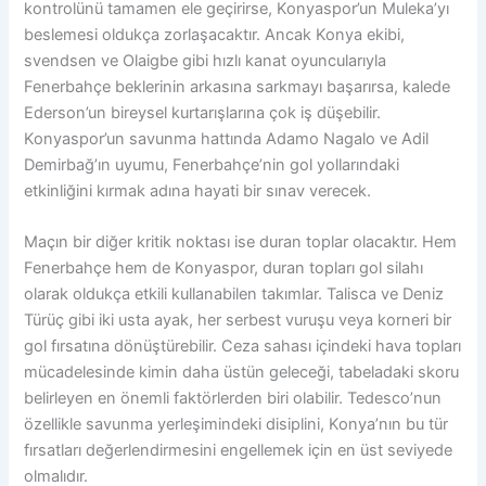
kontrolünü tamamen ele geçirirse, Konyaspor’un Muleka’yı
beslemesi oldukça zorlaşacaktır. Ancak Konya ekibi,
svendsen ve Olaigbe gibi hızlı kanat oyuncularıyla
Fenerbahçe beklerinin arkasına sarkmayı başarırsa, kalede
Ederson’un bireysel kurtarışlarına çok iş düşebilir.
Konyaspor’un savunma hattında Adamo Nagalo ve Adil
Demirbağ’ın uyumu, Fenerbahçe’nin gol yollarındaki
etkinliğini kırmak adına hayati bir sınav verecek.
Maçın bir diğer kritik noktası ise duran toplar olacaktır. Hem
Fenerbahçe hem de Konyaspor, duran topları gol silahı
olarak oldukça etkili kullanabilen takımlar. Talisca ve Deniz
Türüç gibi iki usta ayak, her serbest vuruşu veya korneri bir
gol fırsatına dönüştürebilir. Ceza sahası içindeki hava topları
mücadelesinde kimin daha üstün geleceği, tabeladaki skoru
belirleyen en önemli faktörlerden biri olabilir. Tedesco’nun
özellikle savunma yerleşimindeki disiplini, Konya’nın bu tür
fırsatları değerlendirmesini engellemek için en üst seviyede
olmalıdır.