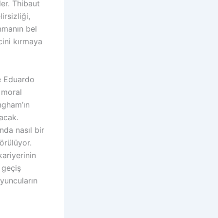
ler. Thibaut
rsizliği,
nmanın bel
cini kırmaya
e Eduardo
 moral
ingham’ın
lacak.
nda nasıl bir
örülüyor.
kariyerinin
 geçiş
oyuncuların