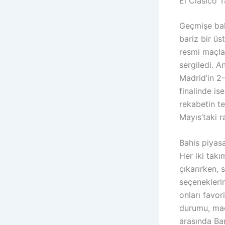
El Clasico 
Geçmişe bak
bariz bir ü
resmi maçla
sergiledi. 
Madrid’in 2
finalinde is
rekabetin t
Mayıs’taki r
Bahis piyasa
Her iki takı
çıkarırken, 
seçeneklerin
onları favo
durumu, maçı
arasında Bar