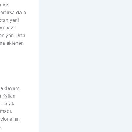
ı ve
artırsa da o
ktan yeni
m hazır
niyor. Orta
ına eklenen
nde devam
 Kylian
 olarak
amadı.
elona’nın
k