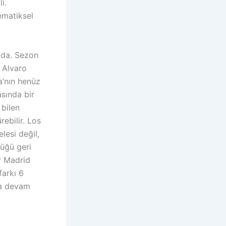
i.
ematiksel
mda. Sezon
n Alvaro
a’nın henüz
asında bir
 bilen
ebilir. Los
esi değil,
lüğü geri
er Madrid
farkı 6
ya devam