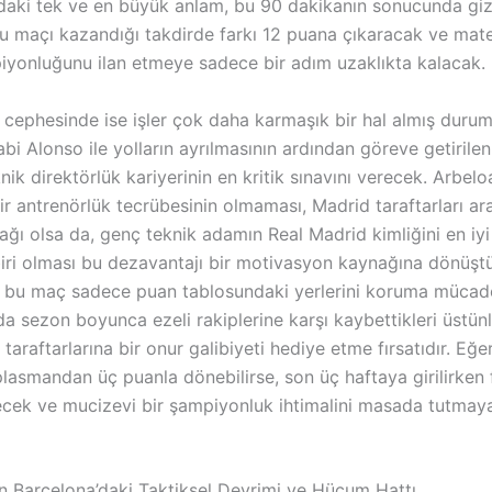
ndaki tek ve en büyük anlam, bu 90 dakikanın sonucunda gizl
u maçı kazandığı takdirde farkı 12 puana çıkaracak ve mat
iyonluğunu ilan etmeye sadece bir adım uzaklıkta kalacak.
 cephesinde ise işler çok daha karmaşık bir hal almış duru
bi Alonso ile yolların ayrılmasının ardından göreve getirile
nik direktörlük kariyerinin en kritik sınavını verecek. Arbelo
ir antrenörlük tecrübesinin olmaması, Madrid taraftarları ar
ğı olsa da, genç teknik adamın Real Madrid kimliğini en iyi
iri olması bu dezavantajı bir motivasyon kaynağına dönüştür
n bu maç sadece puan tablosundaki yerlerini koruma mücadel
a sezon boyunca ezeli rakiplerine karşı kaybettikleri üstün
araftarlarına bir onur galibiyeti hediye etme fırsatıdır. Eğ
lasmandan üç puanla dönebilirse, son üç haftaya girilirken 
ecek ve mucizevi bir şampiyonluk ihtimalini masada tutma
in Barcelona’daki Taktiksel Devrimi ve Hücum Hattı