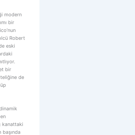
iği modern
ımı bir
ico’nun
olcü Robert
de eski
ardaki
ıtlıyor.
t bir
teliğine de
lüp
 dinamik
men
 kanattaki
n başında