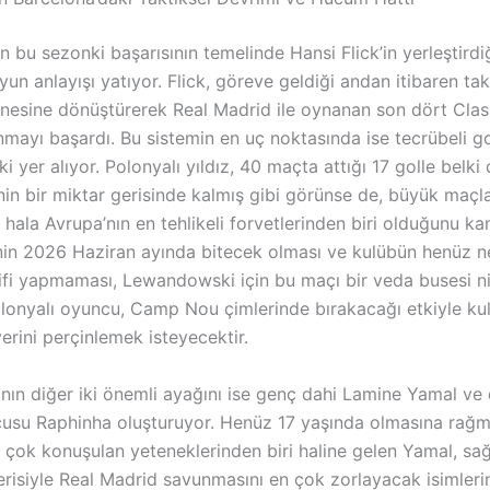
n bu sezonki başarısının temelinde Hansi Flick’in yerleştird
yun anlayışı yatıyor. Flick, göreve geldiği andan itibaren tak
esine dönüştürerek Real Madrid ile oynanan son dört Clas
mayı başardı. Bu sistemin en uç noktasında ise tecrübeli g
yer alıyor. Polonyalı yıldız, 40 maçta attığı 17 golle belki 
rinin bir miktar gerisinde kalmış gibi görünse de, büyük maçl
le hala Avrupa’nın en tehlikeli forvetlerinden biri olduğunu kan
in 2026 Haziran ayında bitecek olması ve kulübün henüz ne
ifi yapmaması, Lewandowski için bu maçı bir veda busesi ni
Polonyalı oyuncu, Camp Nou çimlerinde bırakacağı etkiyle ku
yerini perçinlemek isteyecektir.
nın diğer iki önemli ayağını ise genç dahi Lamine Yamal ve
usu Raphinha oluşturuyor. Henüz 17 yaşında olmasına rağ
 çok konuşulan yeteneklerinden biri haline gelen Yamal, sağ
cerisiyle Real Madrid savunmasını en çok zorlayacak isimleri