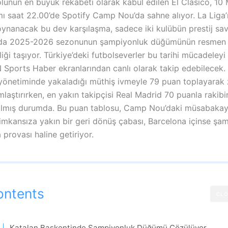
lunun en büyük rekabeti olarak kabul edilen El Clasico, 10
ı saat 22.00’de Spotify Camp Nou’da sahne alıyor. La Liga’
oynanacak bu dev karşılaşma, sadece iki kulübün prestij sava
da 2025-2026 sezonunun şampiyonluk düğümünün resmen 
teliği taşıyor. Türkiye’deki futbolseverler bu tarihi mücadeley
N Sports Haber ekranlarından canlı olarak takip edebilecek.
 yönetiminde yakaladığı müthiş ivmeyle 79 puan toplayarak 
mlaştırırken, en yakın takipçisi Real Madrid 70 puanla rakib
almış durumda. Bu puan tablosu, Camp Nou’daki müsabakay
 imkansıza yakın bir geri dönüş çabası, Barcelona içinse şa
 provası haline getiriyor.
ontents
CLO
Katalan Başkentinde Şampiyonluk Düğümü Çözülüyor