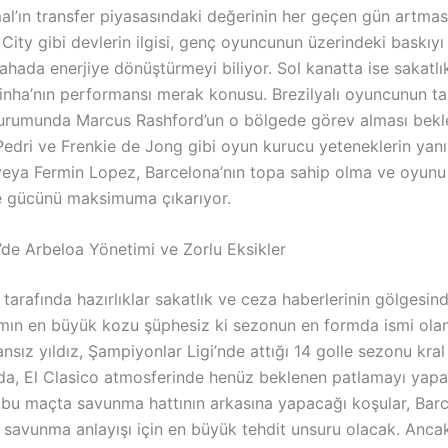
al’ın transfer piyasasındaki değerinin her geçen gün artmas
ity gibi devlerin ilgisi, genç oyuncunun üzerindeki baskıyı 
ahada enerjiye dönüştürmeyi biliyor. Sol kanatta ise sakatlı
nha’nın performansı merak konusu. Brezilyalı oyuncunun ta
rumunda Marcus Rashford’un o bölgede görev alması bekle
Pedri ve Frenkie de Jong gibi oyun kurucu yeteneklerin yan
eya Fermin Lopez, Barcelona’nın topa sahip olma ve oyunu
 gücünü maksimuma çıkarıyor.
’de Arbeloa Yönetimi ve Zorlu Eksikler
tarafında hazırlıklar sakatlık ve ceza haberlerinin gölgesi
ımın en büyük kozu şüphesiz ki sezonun en formda ismi olan
sız yıldız, Şampiyonlar Ligi’nde attığı 14 golle sezonu kral
a, El Clasico atmosferinde henüz beklenen patlamayı yap
bu maçta savunma hattının arkasına yapacağı koşular, Barc
ı savunma anlayışı için en büyük tehdit unsuru olacak. Anca