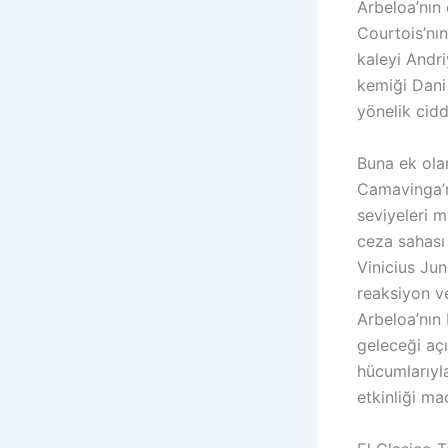
Arbeloa’nın 
Courtois’nın
kaleyi Andr
kemiği Dani 
yönelik cidd
Buna ek ola
Camavinga’n
seviyeleri ma
ceza sahası
Vinicius Jun
reaksiyon ve
Arbeloa’nın 
geleceği açı
hücumlarıyl
etkinliği ma