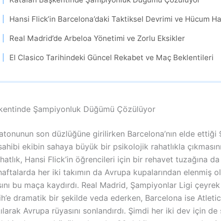
Hansi Flick’in Barcelona’daki Taktiksel Devrimi ve Hücum Ha
Real Madrid’de Arbeloa Yönetimi ve Zorlu Eksikler
El Clasico Tarihindeki Güncel Rekabet ve Maç Beklentileri
şkentinde Şampiyonluk Düğümü Çözülüyor
tonunun son düzlüğüne girilirken Barcelona’nın elde ettiği 
sahibi ekibin sahaya büyük bir psikolojik rahatlıkla çıkmasını
atlık, Hansi Flick’in öğrencileri için bir rehavet tuzağına da
haftalarda her iki takımın da Avrupa kupalarından elenmiş o
ını bu maça kaydırdı. Real Madrid, Şampiyonlar Ligi çeyrek 
h’e dramatik bir şekilde veda ederken, Barcelona ise Atleti
ılarak Avrupa rüyasını sonlandırdı. Şimdi her iki dev için d