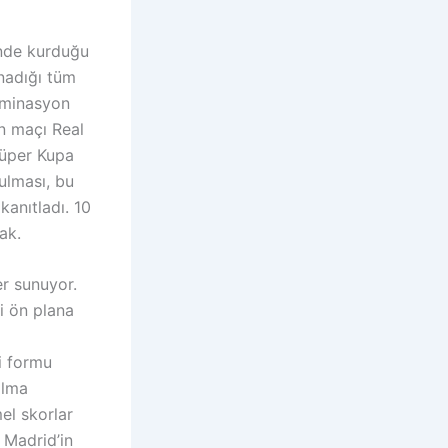
inde kurduğu
nadığı tüm
dominasyon
n maçı Real
Süper Kupa
vulması, bu
anıtladı. 10
ak.
er sunuyor.
ni ön plana
ki formu
olma
el skorlar
 Madrid’in