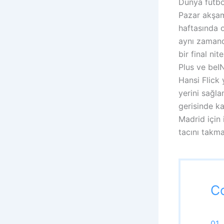
Dünya futbo
Pazar akşam
haftasında 
aynı zaman
bir final ni
Plus ve beI
Hansi Flick
yerini sağla
gerisinde k
Madrid için
tacını takma
C