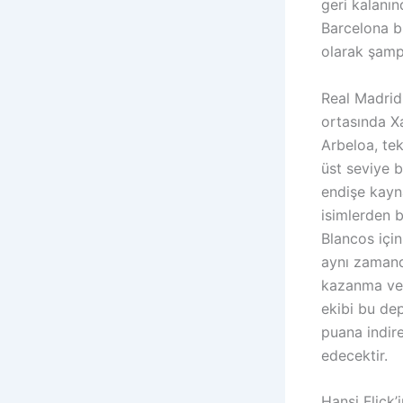
geri kalanı
Barcelona b
olarak şamp
Real Madrid
ortasında Xa
Arbeloa, tek
üst seviye b
endişe kayna
isimlerden b
Blancos içi
aynı zamand
kazanma ve t
ekibi bu dep
puana indir
edecektir.
Hansi Flick’