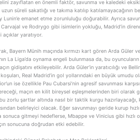
elini zayıflatan en önemli faktör, savunma ve kaledeki eksik
 uzun süreli sakatlığı ve takıma katılıp katılamayacağının beli
iy Lunin’e emanet etme zorunluluğu doğurabilir. Ayrıca savu
Carvajal ve Rodrygo gibi isimlerin yokluğu, Madrid’in diren
i açıklar yaratıyor.
rak, Bayern Münih maçında kırmızı kart gören Arda Güler v
ın La Liga’da oynama engeli bulunmasa da, bu oyuncuların
çın gidişatını etkileyebilir. Arda Güler’in yaratıcılığı ve Bell
 koşuları, Real Madrid’in gol yollarındaki en büyük umudu o
ior’un ise özellikle Pau Cubarsi’nin agresif savunması karşısı
receği, maçın en kilit bireysel eşleşmelerinden biri olarak g
bu zorlu şartlar altında nasıl bir taktik kurgu hazırlayacağı, 
sından belirleyici olacak. Eğer savunmayı geride kurup hızlı
a sonuca gitmeyi hedeflerse, Mbappe ve Vinicius gibi hızlı 
çın sonucuna doğrudan etki edebilir.