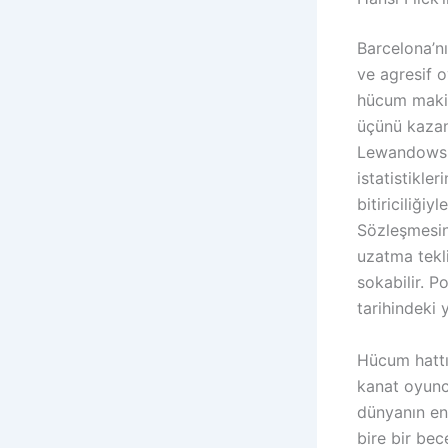
Barcelona’nı
ve agresif o
hücum makin
üçünü kazan
Lewandowski 
istatistikle
bitiriciliğiy
Sözleşmesin
uzatma tekl
sokabilir. 
tarihindeki 
Hücum hattı
kanat oyunc
dünyanın en
bire bir be