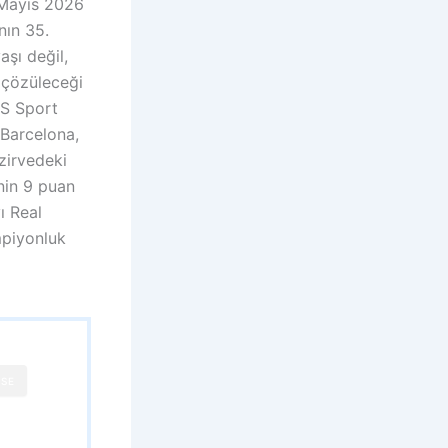
 Mayıs 2026
nın 35.
şı değil,
çözüleceği
i S Sport
 Barcelona,
zirvedeki
inin 9 puan
ı Real
mpiyonluk
SE