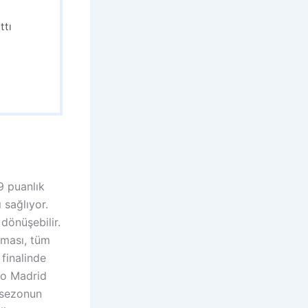
ttı
9 puanlık
 sağlıyor.
 dönüşebilir.
lması, tüm
finalinde
co Madrid
e sezonun