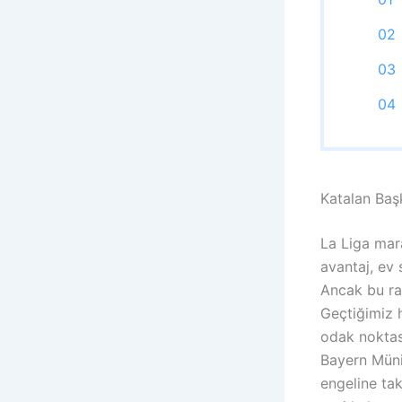
Katalan Ba
La Liga mara
avantaj, ev 
Ancak bu rah
Geçtiğimiz 
odak noktas
Bayern Müni
engeline tak