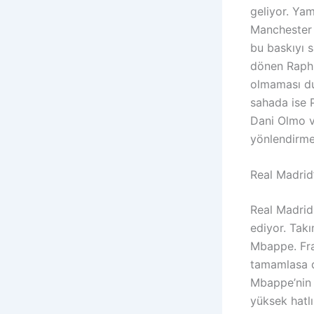
geliyor. Yam
Manchester C
bu baskıyı s
dönen Raphi
olmaması du
sahada ise 
Dani Olmo v
yönlendirme
Real Madrid
Real Madrid 
ediyor. Tak
Mbappe. Fran
tamamlasa d
Mbappe’nin 
yüksek hatl