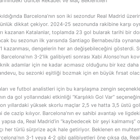
Tarihindeki Güncel Rekabet ve Maç Beklentileri
ıldığında Barcelona’nın son iki sezondur Real Madrid üzer
stünlük dikkat çekiyor. 2024-25 sezonunda rakibine karşı oy
rı kazanan Katalanlar, toplamda 23 gol bularak tarihi bir 
Ancak bu sezonun ilk yarısında Santiago Bernabeu’da oynana
-1 kazanması, dengelerin her an değişebileceğini gösterdi. 
e Barcelona’nın 3-2’lik galibiyeti sonrası Xabi Alonso’nun ko
eknik adamlar için ne kadar acımasız olduğunu bir kez daha k
andevu, bu sezonki eşitliği bozmak için en büyük fırsat olac
ları ve futbol analistleri için bu karşılaşma zengin seçenekl
mın da gol yollarındaki etkinliği “Karşılıklı Gol Var” seçeneği
son yıllardaki yüksek skorlu maçlar 2,5 ve hatta 3,5 üstü gol
i de cazip kılıyor. Barcelona’nın ev sahibi avantajı ve ligde
ri yapsa da, Real Madrid’in “kaybedecek bir şeyi kalmamış” 
 her türlü sürprize açık hale getiriyor. Beklenen en muhtem
celona’nın 3-1 veya 4-2 gibi galibiyetleri öne çıksa da, Real