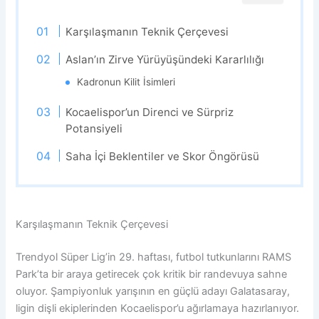
Karşılaşmanın Teknik Çerçevesi
Aslan’ın Zirve Yürüyüşündeki Kararlılığı
Kadronun Kilit İsimleri
Kocaelispor’un Direnci ve Sürpriz
Potansiyeli
Saha İçi Beklentiler ve Skor Öngörüsü
Karşılaşmanın Teknik Çerçevesi
Trendyol Süper Lig’in 29. haftası, futbol tutkunlarını RAMS
Park’ta bir araya getirecek çok kritik bir randevuya sahne
oluyor. Şampiyonluk yarışının en güçlü adayı Galatasaray,
ligin dişli ekiplerinden Kocaelispor’u ağırlamaya hazırlanıyor.