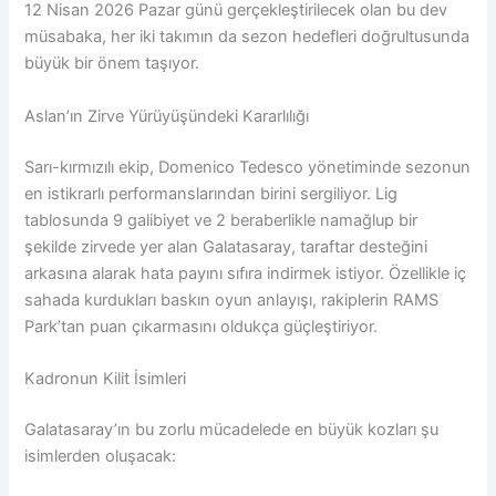
12 Nisan 2026 Pazar günü gerçekleştirilecek olan bu dev
müsabaka, her iki takımın da sezon hedefleri doğrultusunda
büyük bir önem taşıyor.
Aslan’ın Zirve Yürüyüşündeki Kararlılığı
Sarı-kırmızılı ekip, Domenico Tedesco yönetiminde sezonun
en istikrarlı performanslarından birini sergiliyor. Lig
tablosunda 9 galibiyet ve 2 beraberlikle namağlup bir
şekilde zirvede yer alan Galatasaray, taraftar desteğini
arkasına alarak hata payını sıfıra indirmek istiyor. Özellikle iç
sahada kurdukları baskın oyun anlayışı, rakiplerin RAMS
Park’tan puan çıkarmasını oldukça güçleştiriyor.
Kadronun Kilit İsimleri
Galatasaray’ın bu zorlu mücadelede en büyük kozları şu
isimlerden oluşacak: