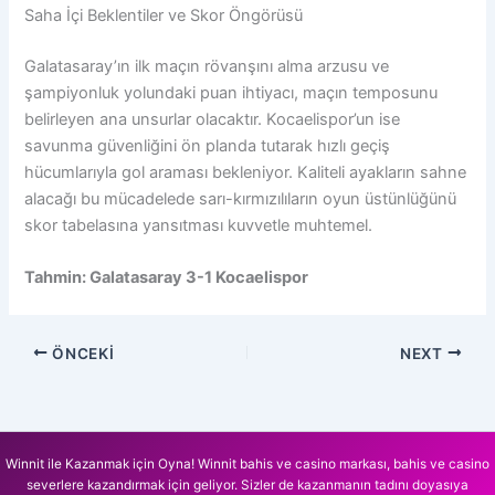
Saha İçi Beklentiler ve Skor Öngörüsü
Galatasaray’ın ilk maçın rövanşını alma arzusu ve
şampiyonluk yolundaki puan ihtiyacı, maçın temposunu
belirleyen ana unsurlar olacaktır. Kocaelispor’un ise
savunma güvenliğini ön planda tutarak hızlı geçiş
hücumlarıyla gol araması bekleniyor. Kaliteli ayakların sahne
alacağı bu mücadelede sarı-kırmızılıların oyun üstünlüğünü
skor tabelasına yansıtması kuvvetle muhtemel.
Tahmin: Galatasaray 3-1 Kocaelispor
ÖNCEKI
NEXT
Winnit ile Kazanmak için Oyna! Winnit bahis ve casino markası, bahis ve casino
severlere kazandırmak için geliyor. Sizler de kazanmanın tadını doyasıya