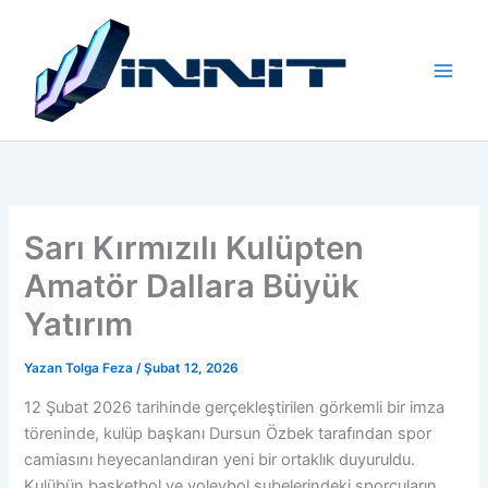
İçeriğe
atla
Sarı Kırmızılı Kulüpten
Amatör Dallara Büyük
Yatırım
Yazan
Tolga Feza
/
Şubat 12, 2026
12 Şubat 2026 tarihinde gerçekleştirilen görkemli bir imza
töreninde, kulüp başkanı Dursun Özbek tarafından spor
camiasını heyecanlandıran yeni bir ortaklık duyuruldu.
Kulübün basketbol ve voleybol şubelerindeki sporcuların