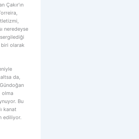
an Çakır’ın
orreira,
letizmi,
ası neredeyse
sergilediği
biri olarak
eniyle
altsa da,
ay Gündoğan
p olma
oynuyor. Bu
ı kanat
 ediliyor.