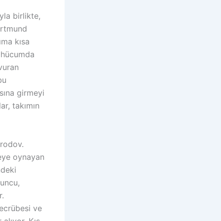
la birlikte,
Dortmund
ıma kısa
k hücumda
 vuran
bu
sına girmeyi
ar, takımın
urodov.
veye oynayan
ndeki
yuncu,
r.
tecrübesi ve
alıyor. Kış