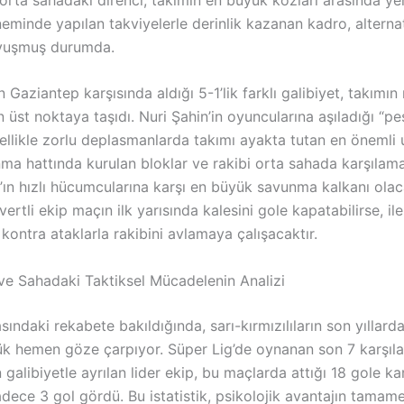
eminde yapılan takviyelerle derinlik kazanan kadro, alternat
avuşmuş durumda.
n Gaziantep karşısında aldığı 5-1’lik farklı galibiyet, takımın
n üst noktaya taşıdı. Nuri Şahin’in oyuncularına aşıladığı “p
ellikle zorlu deplasmanlarda takımı ayakta tutan en önemli 
ma hattında kurulan bloklar ve rakibi orta sahada karşılama 
’ın hızlı hücumcularına karşı en büyük savunma kalkanı olac
vertli ekip maçın ilk yarısında kalesini gole kapatabilirse, il
kontra ataklarla rakibini avlamaya çalışacaktır.
r ve Sahadaki Taktiksel Mücadelenin Analizi
asındaki rekabete bakıldığında, sarı-kırmızılıların son yıllar
lük hemen göze çarpıyor. Süper Lig’de oynanan son 7 karşıl
alibiyetle ayrılan lider ekip, bu maçlarda attığı 18 gole kar
dece 3 gol gördü. Bu istatistik, psikolojik avantajın tamam