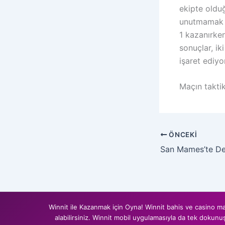
ekipte olduğ
unutmamak g
1 kazanırken
sonuçlar, ik
işaret ediyor
Maçın takti
ÖNCEKI
Winnit ile Kazanmak için Oyna! Winnit bahis ve casino mar
alabilirsiniz. Winnit mobil uygulamasıyla da tek dokunu