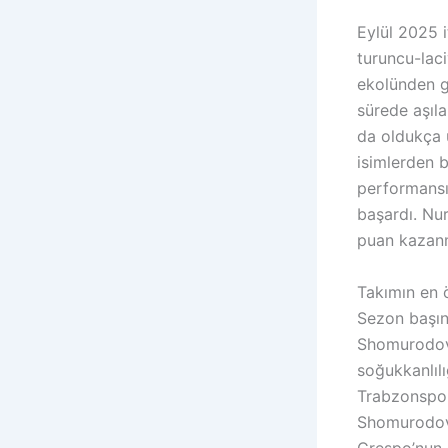
Eylül 2025 i
turuncu-lac
ekolünden g
sürede aşıl
da oldukça ü
isimlerden b
performansıy
başardı. Nur
puan kazanma
Takımın en 
Sezon başınd
Shomurodov,
soğukkanlılı
Trabzonspor
Shomurodov’
Crespo’nun o