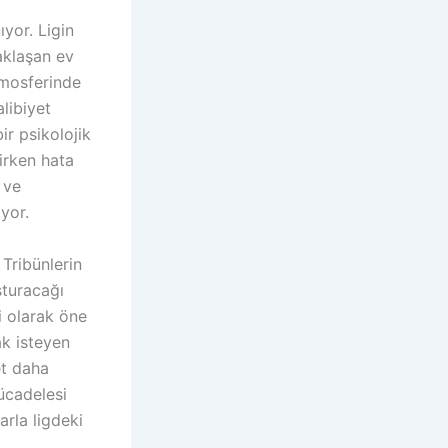
ıyor. Ligin
aklaşan ev
atmosferinde
libiyet
r psikolojik
lirken hata
 ve
yor.
Tribünlerin
şturacağı
i olarak öne
ak isteyen
et daha
ücadelesi
rla ligdeki