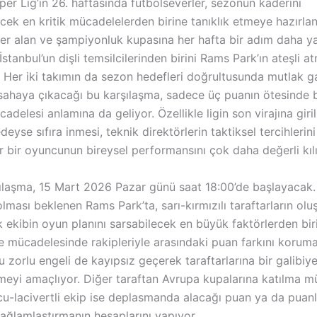
er Lig’in 26. haftasında futbolseverler, sezonun kaderini
ecek en kritik mücadelelerden birine tanıklık etmeye hazırlan
yer alan ve şampiyonluk kupasına her hafta bir adım daha y
 İstanbul’un dişli temsilcilerinden birini Rams Park’ın ateşli 
 Her iki takımın da sezon hedefleri doğrultusunda mutlak ga
 sahaya çıkacağı bu karşılaşma, sadece üç puanın ötesinde bi
adelesi anlamına da geliyor. Özellikle ligin son virajına giri
deyse sıfıra inmesi, teknik direktörlerin taktiksel tercihlerini
 bir oyuncunun bireysel performansını çok daha değerli kılı
ılaşma, 15 Mart 2026 Pazar günü saat 18:00’de başlayacak. 
ası beklenen Rams Park’ta, sarı-kırmızılı taraftarların olu
 ekibin oyun planını sarsabilecek en büyük faktörlerden bir
ve mücadelesinde rakipleriyle arasındaki puan farkını korum
bu zorlu engeli de kayıpsız geçerek taraftarlarına bir galibiy
eyi amaçlıyor. Diğer taraftan Avrupa kupalarına katılma m
cu-lacivertli ekip ise deplasmanda alacağı puan ya da puanla
ğlamlaştırmanın hesaplarını yapıyor.