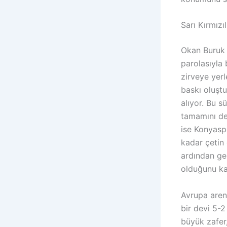
Sarı Kırmızı
Okan Buruk 
parolasıyla
zirveye yerl
baskı oluşt
alıyor. Bu s
tamamını de
ise Konyasp
kadar çetin 
ardından gel
olduğunu kan
Avrupa aren
bir devi 5-
büyük zafer,