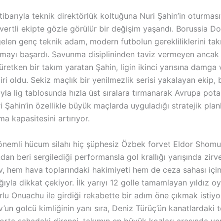
tibarıyla teknik direktörlük koltuğuna Nuri Şahin’in oturmasıy
ivertli ekipte gözle görülür bir değişim yaşandı. Borussia 
elen genç teknik adam, modern futbolun gerekliliklerini tak
amayı başardı. Savunma disiplininden taviz vermeyen anca
retken bir takım yaratan Şahin, ligin ikinci yarısına damga
iri oldu. Sekiz maçlık bir yenilmezlik serisi yakalayan ekip, 
la lig tablosunda hızla üst sıralara tırmanarak Avrupa pota
i Şahin’in özellikle büyük maçlarda uyguladığı stratejik planl
 kapasitesini artırıyor.
önemli hücum silahı hiç şüphesiz Özbek forvet Eldor Shom
an beri sergilediği performansla gol krallığı yarışında zir
 hem hava toplarındaki hakimiyeti hem de ceza sahası içi
ğıyla dikkat çekiyor. İlk yarıyı 12 golle tamamlayan yıldız o
lu Onuachu ile girdiği rekabette bir adım öne çıkmak istiyo
un golcü kimliğinin yanı sıra, Deniz Türüç’ün kanatlardaki 
rta sahadaki direnci, takımın en büyük kozları arasında yer 