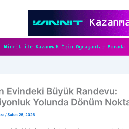
Winnit ile Kazanmak İçin Oynayanlar Burada
in Evindeki Büyük Randevu:
yonluk Yolunda Dönüm Nokta
eza
/
Şubat 25, 2026