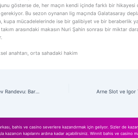
unu gösterse de, her maçın kendi içinde farklı bir hikayesi
erekiyor. Bu sezon oynanan lig maçında Galatasaray dep
, kupa mücadelelerinde ise bir galibiyet ve bir beraberlik y
i takım arasındaki makasın Nuri Şahin sonrası bir miktar dar
.
ksel anahtarı, orta sahadaki hakim
San Mames’te Dev Randevu: Barcelona Bask Deplasmanında
kası, bahis ve casino severlere kazandırmak için geliyor. Sizler de kazanm
şla kazancın kapılarını ardına kadar açabilirsiniz. Winnit bahis ve casino