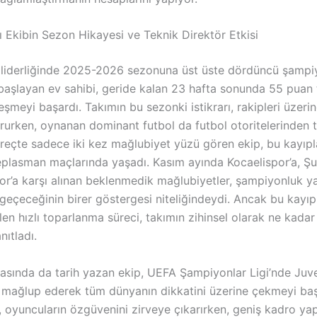
lı Ekibin Sezon Hikayesi ve Teknik Direktör Etkisi
liderliğinde 2025-2026 sezonuna üst üste dördüncü şampi
 başlayan ev sahibi, geride kalan 23 hafta sonunda 55 puan
eşmeyi başardı. Takımın bu sezonki istikrarı, rakipleri üzerin
ururken, oynanan dominant futbol da futbol otoritelerinden 
üreçte sadece iki kez mağlubiyet yüzü gören ekip, bu kayıpl
plasman maçlarında yaşadı. Kasım ayında Kocaelispor’a, Ş
or’a karşı alınan beklenmedik mağlubiyetler, şampiyonluk ya
geçeceğinin birer göstergesi niteliğindeydi. Ancak bu kayıp
en hızlı toparlanma süreci, takımın zihinsel olarak ne kadar
ıtladı.
asında da tarih yazan ekip, UEFA Şampiyonlar Ligi’nde Juve
2 mağlup ederek tüm dünyanın dikkatini üzerine çekmeyi baş
 oyuncuların özgüvenini zirveye çıkarırken, geniş kadro yap