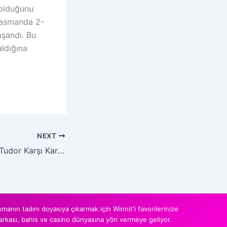
 olduğunu
lasmanda 2-
aşandı. Bu
aldığına
NEXT
Arne Slot ve Igor Tudor Karşı Karşıya: Anfield Yol Ayrımı
anın tadını doyasıya çıkarmak için Winnit'i favorilerinize
 markası, bahis ve casino dünyasına yön vermeye geliyor.