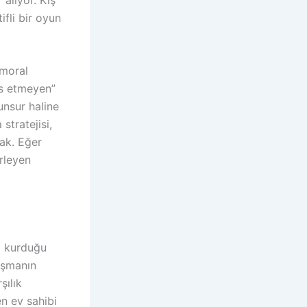
ifli bir oyun
 moral
es etmeyen”
unsur haline
stratejisi,
ak. Eğer
erleyen
da kurduğu
aşmanın
şılık
en ev sahibi