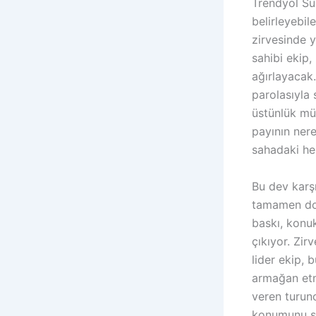
Trendyol Süp
belirleyebil
zirvesinde 
sahibi ekip,
ağırlayacak.
parolasıyla
üstünlük müc
payının nere
sahadaki her
Bu dev karş
tamamen dolm
baskı, konuk
çıkıyor. Zir
lider ekip, 
armağan etm
veren turun
konumunu sa