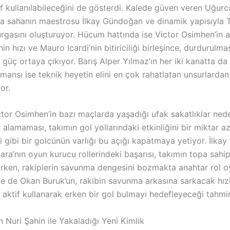
f kullanılabileceğini de gösterdi. Kalede güven veren Uğurc
rta sahanın maestrosu İlkay Gündoğan ve dinamik yapısıyla T
gasını oluşturuyor. Hücum hattında ise Victor Osimhen’in at
in hızı ve Mauro Icardi’nin bitiriciliği birleşince, durdurulm
 güç ortaya çıkıyor. Barış Alper Yılmaz’ın her iki kanatta da 
mansı ise teknik heyetin elini en çok rahatlatan unsurlardan 
or.
ctor Osimhen’in bazı maçlarda yaşadığı ufak sakatlıklar ned
alamaması, takımın gol yollarındaki etkinliğini bir miktar az
i gibi bir golcünün varlığı bu açığı kapatmaya yetiyor. İlk
ara’nın oyun kurucu rollerindeki başarısı, takımın topa sahi
ırırken, rakiplerin savunma dengesini bozmakta anahtar rol 
e de Okan Buruk’un, rakibin savunma arkasına sarkacak hızl
 aktif kullanarak erken bir gol bulmayı hedefleyeceği tahmin
 Nuri Şahin ile Yakaladığı Yeni Kimlik