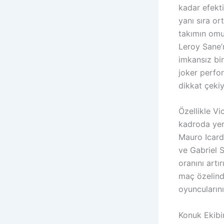
kadar efekti
yanı sıra o
takımın omur
Leroy Sane’n
imkansız bir
joker perfor
dikkat çekiy
Özellikle Vi
kadroda yer 
Mauro Icard
ve Gabriel S
oranını art
maç özelind
oyuncularını
Konuk Ekibin