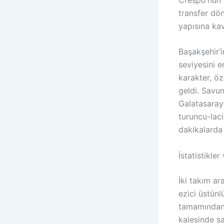
transfer dön
yapısına k
Başakşehir’i
seviyesini e
karakter, öz
geldi. Savun
Galatasaray
turuncu-laci
dakikalarda 
İstatistikle
İki takım ar
ezici üstün
tamamından g
kalesinde sa