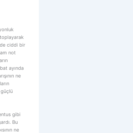
yonluk
 toplayarak
de ciddi bir
tam not
arın
ubat ayında
rışının ne
ların
 güçlü
ntus gibi
ardı. Bu
ısının ne