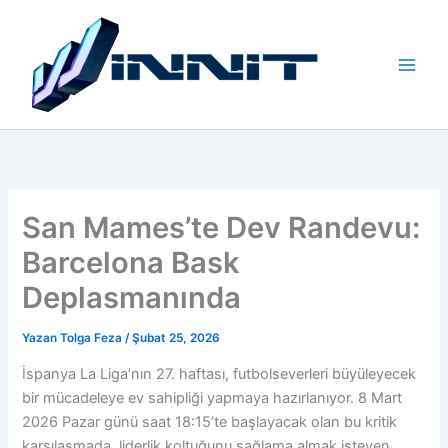
İçeriğe
atla
San Mames’te Dev Randevu:
Barcelona Bask
Deplasmanında
Yazan
Tolga Feza
/
Şubat 25, 2026
İspanya La Liga’nın 27. haftası, futbolseverleri büyüleyecek
bir mücadeleye ev sahipliği yapmaya hazırlanıyor. 8 Mart
2026 Pazar günü saat 18:15’te başlayacak olan bu kritik
karşılaşmada, liderlik koltuğunu sağlama almak isteyen