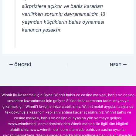
sürprizlere açıktır ve bahis kararları
verilirken sorumlu davranılmalıdır. 18
yaşından küçüklerin bahis oynaması
kanunen yasaktır.
ÖNCEKI
NEXT
Winnit ile Kazanmak için Oyna! Winnit bahis ve casino markası, bahis ve casino
severlere kazandırmak için geliyor. Sizler de kazanmanın tadını doyasıya
çıkarmak için Winnit'i favorilerinize alabilirsiniz. Winnit mobil uygulamasıyla da
tek dokunuşla kazancın kapılarını ardına kadar açabilirsiniz. Winnit bahis ve
casino markası, bahis ve casino dünyasına yön vermeye geliyor.
www.winnitmobil.com adresimiziden Winnit markası ile ilgili tüm bilgileri
alabilirsiniz. www.winnitmobil.com sitemizde bahis ve casino oyunları
oynatılmamaktadır. Sitemiz sadece marka bilgilendirme amacıyla kurulmuştur.