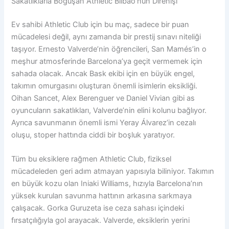
Sakatlıklarla Boğuşan Athletic Bilbao’nun Direnişi
Ev sahibi Athletic Club için bu maç, sadece bir puan
mücadelesi değil, aynı zamanda bir prestij sınavı niteliği
taşıyor. Ernesto Valverde’nin öğrencileri, San Mamés’in o
meşhur atmosferinde Barcelona’ya geçit vermemek için
sahada olacak. Ancak Bask ekibi için en büyük engel,
takımın omurgasını oluşturan önemli isimlerin eksikliği.
Oihan Sancet, Alex Berenguer ve Daniel Vivian gibi as
oyuncuların sakatlıkları, Valverde’nin elini kolunu bağlıyor.
Ayrıca savunmanın önemli ismi Yeray Álvarez’in cezalı
oluşu, stoper hattında ciddi bir boşluk yaratıyor.
Tüm bu eksiklere rağmen Athletic Club, fiziksel
mücadeleden geri adım atmayan yapısıyla biliniyor. Takımın
en büyük kozu olan Iniaki Williams, hızıyla Barcelona’nın
yüksek kurulan savunma hattının arkasına sarkmaya
çalışacak. Gorka Guruzeta ise ceza sahası içindeki
fırsatçılığıyla gol arayacak. Valverde, eksiklerin yerini